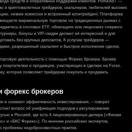
ывода средств и оперативной поддержки клиентов. PrimeXBT —
с и криптовалютных трейдеров, скальперов, любителей высоких
рацию, низкие комиссии и встроенный копитрейдинг. Платформа
овмещаете маржинальную торговлю на традиционных рынках с
даетесь в спотовых ETF, облигациях или лицензиях «первого
турниры, бонусы и VIP-скидки делают её интересной и для
товать без крупных депозитов. К услугам трейдеров —
едами, разрешенный скальпинг и быстрое исполнение сделок.
торговую деятельность с помощью Форекс брокера. Брокер
у покупателем и продавцом, участвующих в сделках на Forex.
у, которая позволяет трейдерам покупать и продавать
и форекс брокеров
и и снижают эффективность инвестирования, – говорит
 стоит вопрос об унификации подходов к регулированию
усью и Россией, где есть 4 лицензированных дилера («Финам
с» и «БКС Форекс»). По мнению российских экспертов,
ю проблемы недобросовестных практик.