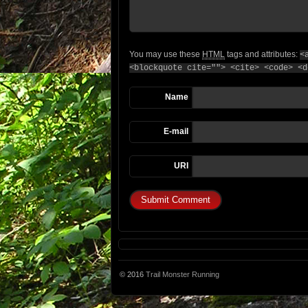
You may use these
HTML
tags and attributes:
<
<blockquote cite=""> <cite> <code> <d
Name
E-mail
URI
© 2016
Trail Monster Running