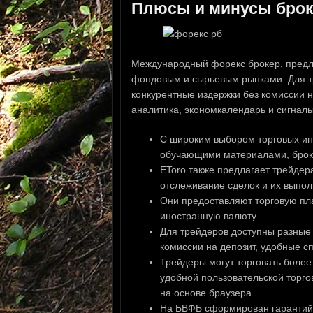
Плюсы и минусы брок
Международный форекс брокер, пред
фондовым и сырьевым рынками. Для тр
конкурентные издержки без комиссии 
аналитика, экономкалендарь и сигналы
С широким выбором торговых ин
обучающими материалами, брокер
EToro также предлагает трейдер
отслеживание сделок и их выпол
Они предоставляют торговую пла
иностранную валюту.
Для трейдеров доступны разные 
комиссии на депозит, удобные с
Трейдеры могут торговать боле
удобной пользовательской торго
на основе браузера.
На БВФБ сформирован гарантийн