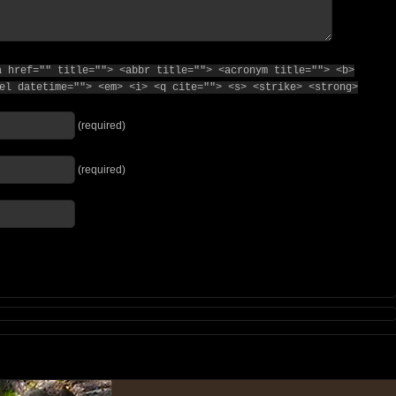
a href="" title=""> <abbr title=""> <acronym title=""> <b>
el datetime=""> <em> <i> <q cite=""> <s> <strike> <strong>
(required)
(required)