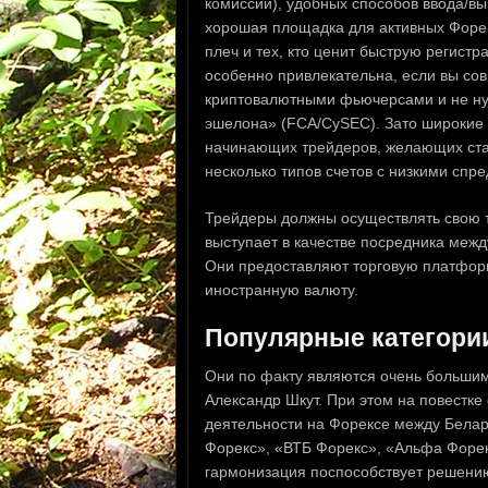
комиссии), удобных способов ввода/в
хорошая площадка для активных Форек
плеч и тех, кто ценит быструю регист
особенно привлекательна, если вы с
криптовалютными фьючерсами и не нуж
эшелона» (FCA/CySEC). Зато широкие 
начинающих трейдеров, желающих стар
несколько типов счетов с низкими спр
Трейдеры должны осуществлять свою 
выступает в качестве посредника межд
Они предоставляют торговую платформ
иностранную валюту.
Популярные категори
Они по факту являются очень большим
Александр Шкут. При этом на повестке
деятельности на Форексе между Белар
Форекс», «ВТБ Форекс», «Альфа Форек
гармонизация поспособствует решени