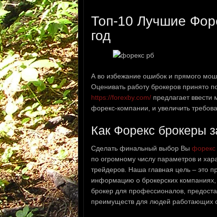
Топ-10 Лучшие Фор
год
А во избежание ошибок и прямого мош
Оценивать работу брокеров принято по
https://forexby.com/
предлагает ввести 
форекс-компании, и увеличить требов
Как Форекс брокеры 
Сделать финальный выбор Вы
форекс
по огромному числу параметров и хара
трейдеров. Наша главная цель – это 
информацию о брокерских компаниях, 
брокер для профессионалов, предостав
преимуществ для людей работающих с