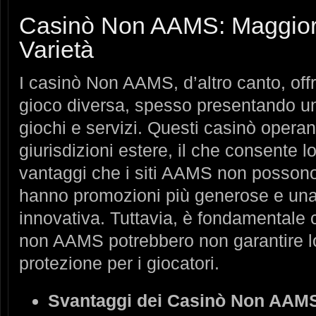
Casinò Non AAMS: Maggiore
Varietà
I casinò Non AAMS, d’altro canto, off
gioco diversa, spesso presentando 
giochi e servizi. Questi casinò operan
giurisdizioni estere, il che consente lor
vantaggi che i siti AAMS non posson
hanno promozioni più generose e una 
innovativa. Tuttavia, è fondamentale 
non AAMS potrebbero non garantire lo 
protezione per i giocatori.
Svantaggi dei Casinò Non AAM