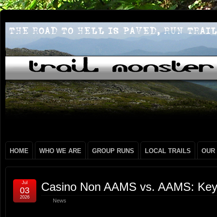
HOME
WHO WE ARE
GROUP RUNS
LOCAL TRAILS
OUR
Jul
Casino Non AAMS vs. AAMS: Key 
03
2026
News