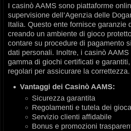
I casinò AAMS sono piattaforme onlin
supervisione dell’Agenzia delle Doga
Italia. Questo ente fornisce garanzie d
creando un ambiente di gioco protetto
contare su procedure di pagamento sic
dati personali. Inoltre, i casinò AAMS
gamma di giochi certificati e garantiti,
regolari per assicurare la correttezza.
Vantaggi dei Casinò AAMS:
Sicurezza garantita
Regolamenti e tutela dei gioca
Servizio clienti affidabile
Bonus e promozioni trasparent