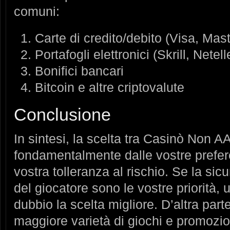
comuni:
Carte di credito/debito (Visa, Mas
Portafogli elettronici (Skrill, Netell
Bonifici bancari
Bitcoin e altre criptovalute
Conclusione
In sintesi, la scelta tra Casinò No
fondamentalmente dalle vostre prefere
vostra tolleranza al rischio. Se la sic
del giocatore sono le vostre priorità
dubbio la scelta migliore. D’altra part
maggiore varietà di giochi e promozi