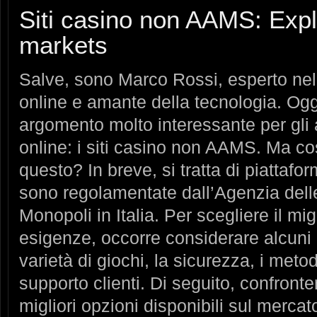
Siti casino non AAMS: Expl
markets
Salve, sono Marco Rossi, esperto nel 
online e amante della tecnologia. Og
argomento molto interessante per gli 
online: i siti casino non AAMS. Ma co
questo? In breve, si tratta di piattaf
sono regolamentate dall’Agenzia del
Monopoli in Italia. Per scegliere il migl
esigenze, occorre considerare alcuni 
varietà di giochi, la sicurezza, i meto
supporto clienti. Di seguito, confront
migliori opzioni disponibili sul mercat