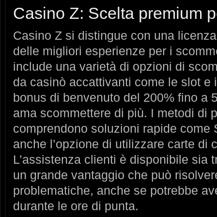
Casino Z: Scelta premium pe
Casino Z si distingue con una licenza 
delle migliori esperienze per i scomme
include una varietà di opzioni di sc
da casinò accattivanti come le slot e 
bonus di benvenuto del 200% fino a 50
ama scommettere di più. I metodi di
comprendono soluzioni rapide come Sk
anche l’opzione di utilizzare carte di c
L’assistenza clienti è disponibile sia 
un grande vantaggio che può risolver
problematiche, anche se potrebbe ave
durante le ore di punta.