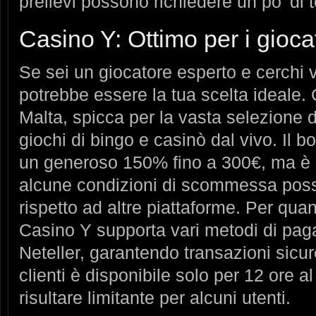
prelievi possono richiedere un po’ di
Casino Y: Ottimo per i giocat
Se sei un giocatore esperto e cerchi 
potrebbe essere la tua scelta ideale.
Malta, spicca per la vasta selezione di
giochi di bingo e casinò dal vivo. Il 
un generoso 150% fino a 300€, ma è 
alcune condizioni di scommessa poss
rispetto ad altre piattaforme. Per qua
Casino Y supporta vari metodi di pag
Neteller, garantendo transazioni sicur
clienti è disponibile solo per 12 ore a
risultare limitante per alcuni utenti.