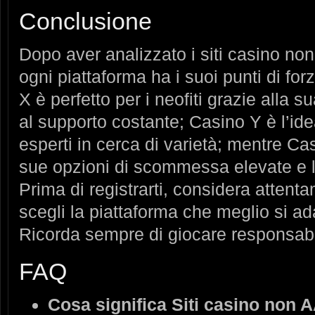
Conclusione
Dopo aver analizzato i siti casino n
ogni piattaforma ha i suoi punti di fo
X è perfetto per i neofiti grazie alla su
al supporto costante; Casino Y è l’idea
esperti in cerca di varietà; mentre Cas
sue opzioni di scommessa elevate e l’o
Prima di registrarti, considera attent
scegli la piattaforma che meglio si adat
Ricorda sempre di giocare responsab
FAQ
Cosa significa Siti casino non