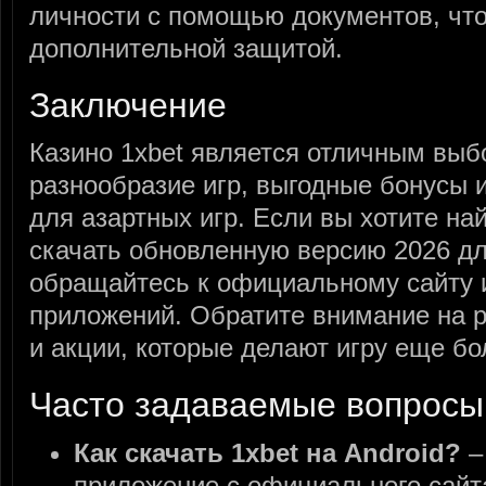
личности с помощью документов, что
дополнительной защитой.
Заключение
Казино 1xbet является отличным выб
разнообразие игр, выгодные бонусы
для азартных игр. Если вы хотите най
скачать обновленную версию 2026 для
обращайтесь к официальному сайту 
приложений. Обратите внимание на 
и акции, которые делают игру еще бо
Часто задаваемые вопросы
Как скачать 1xbet на Android?
–
приложение с официального сайта