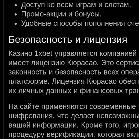
Доступ ко всем играм и слотам.
Промо-акции и бонусы.
Удобные способы пополнения счет
Безопасность и лицензия
Казино 1xbet управляется компанией 
имеет лицензию Кюрасао. Это серти
законность и безопасность всех опе
платформе. Лицензия Кюрасао обесп
их личных данных и финансовых тра
На сайте применяются современные 
шифрования, что делает невозможным
вашей информации. Кроме того, игро
процедуру верификации, которая вк