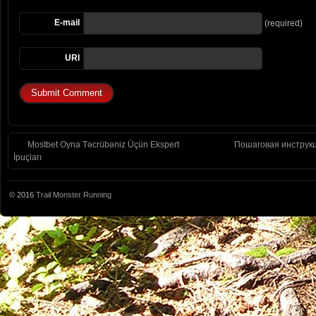
E-mail
(required)
URI
Mostbet Oyna Təcrübəniz Üçün Ekspert
Пошаговая инструкц
İpuçları
© 2016
Trail Monster Running