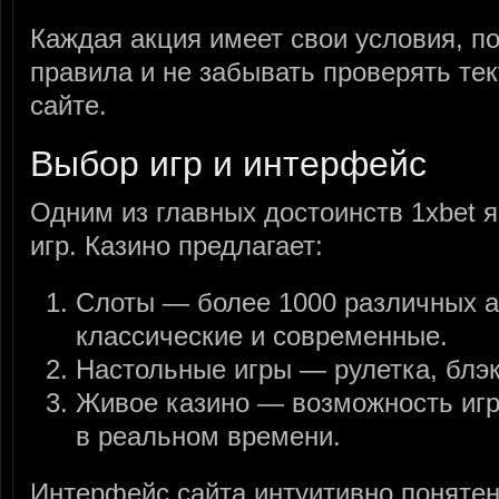
Каждая акция имеет свои условия, п
правила и не забывать проверять те
сайте.
Выбор игр и интерфейс
Одним из главных достоинств 1xbet 
игр. Казино предлагает:
Слоты — более 1000 различных а
классические и современные.
Настольные игры — рулетка, блэк
Живое казино — возможность иг
в реальном времени.
Интерфейс сайта интуитивно понятен