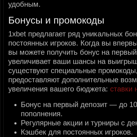
удобным.
Бонусы и промокоды
1xbet предлагает ряд уникальных бо
постоянных игроков. Когда вы впервы
вы можете получить бонус на первый
увеличивает ваши шансы на выигрыш.
существуют специальные промокоды,
предоставляют дополнительные возм
увеличения вашего бюджета:
ставки 
Бонус на первый депозит — до 1
пополнения.
Регулярные акции и турниры с д
Кэшбек для постоянных игроков.