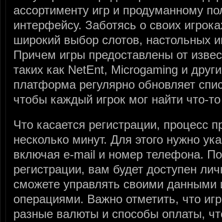
ассортименту игр и продуманному по
интерфейсу. Заботясь о своих игрока
широкий выбор слотов, настольных иг
Причем игры предоставлены от изве
таких как NetEnt, Microgaming и други
платформа регулярно обновляет спис
чтобы каждый игрок мог найти что-то
Что касается регистрации, процесс п
несколько минут. Для этого нужно ук
включая e-mail и номер телефона. П
регистрации, вам будет доступен лич
сможете управлять своими данными
операциями. Важно отметить, что игр
разные валюты и способы оплаты, чт