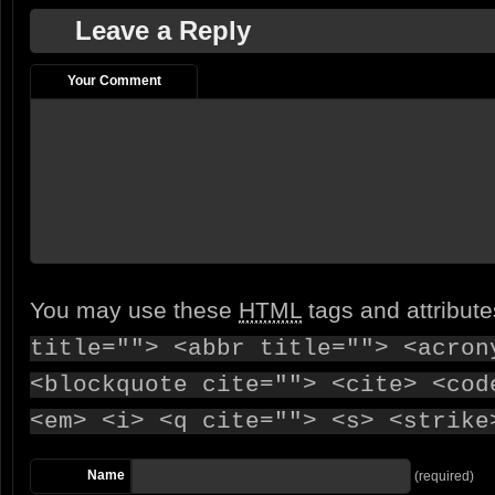
Leave a Reply
Your Comment
You may use these
HTML
tags and attribut
title=""> <abbr title=""> <acron
<blockquote cite=""> <cite> <cod
<em> <i> <q cite=""> <s> <strike
Name
(required)