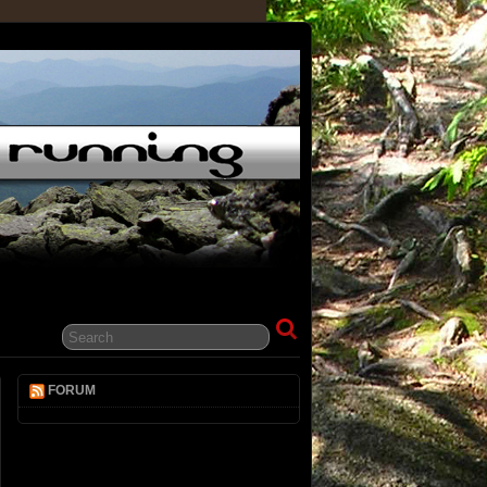
FORUM