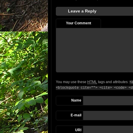
Leave a Reply
Your Comment
You may use these
HTML
tags and attributes:
<
<blockquote cite=""> <cite> <code> <d
Name
E-mail
URI