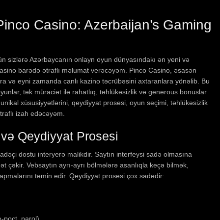
Pinco Casino: Azerbaijan’s Gaming
n sizlərə Azərbaycanın onlayn oyun dünyasındakı ən yeni və
 Casino barədə ətraflı məlumat verəcəyəm. Pinco Casino, əsasən
 və eyni zamanda canlı kazino təcrübəsini axtaranlara yönəlib. Bu
oyunlar, tək müraciət ilə rahatlıq, təhlükəsizlik və generous bonuslar
nikal xüsusiyyətlərini, qeydiyyat prosesi, oyun seçimi, təhlükəsizlik
 ətraflı izah edəcəyəm.
 və Qeydiyyat Prosesi
adəçi dostu interyerə malikdir. Saytın interfeysi sadə olmasına
t çəkir. Vebsaytın ayrı-ayrı bölmələrə asanlıqla keçə bilmək,
 tapmalarını təmin edir. Qeydiyyat prosesi çox sadədir:
-poçt, parol).