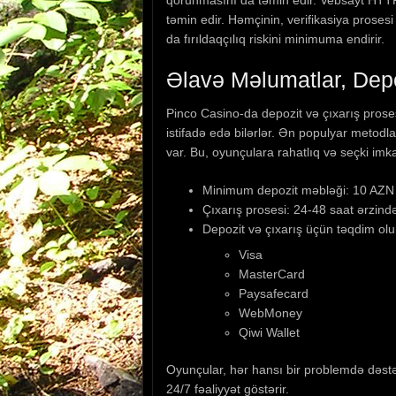
qorunmasını da təmin edir. Vebsayt HTTPS
təmin edir. Həmçinin, verifikasiya proses
da fırıldaqçılıq riskini minimuma endirir.
Əlavə Məlumatlar, Depo
Pinco Casino-da depozit və çıxarış prose
istifadə edə bilərlər. Ən populyar metodl
var. Bu, oyunçulara rahatlıq və seçki imka
Minimum depozit məbləği: 10 AZN
Çıxarış prosesi: 24-48 saat ərzin
Depozit və çıxarış üçün təqdim ol
Visa
MasterCard
Paysafecard
WebMoney
Qiwi Wallet
Oyunçular, hər hansı bir problemdə dəstə
24/7 fəaliyyət göstərir.