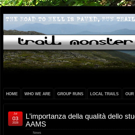
HOME
WHO WE ARE
GROUP RUNS
LOCAL TRAILS
OUR
Jul
L’importanza della qualità dello st
03
AAMS
2026
News