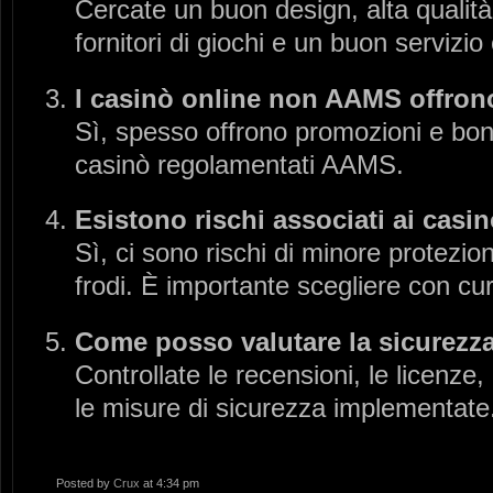
Cercate un buon design, alta qualità 
fornitori di giochi e un buon servizio c
I casinò online non AAMS offron
Sì, spesso offrono promozioni e bonus
casinò regolamentati AAMS.
Esistono rischi associati ai ca
Sì, ci sono rischi di minore protezion
frodi. È importante scegliere con cu
Come posso valutare la sicurezza
Controllate le recensioni, le licenze
le misure di sicurezza implementate
Posted by
Crux
at 4:34 pm