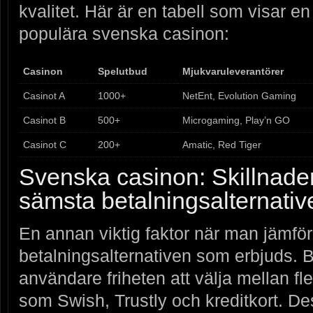
kvalitet. Här är en tabell som visar en
populära svenska casinon:
Casinon
Spelutbud
Mjukvaruleverantörer
Casinot A
1000+
NetEnt, Evolution Gaming
Casinot B
500+
Microgaming, Play’n GO
Casinot C
200+
Amatic, Red Tiger
Svenska casinon: Skillnade
sämsta betalningsalternativ
En annan viktig faktor när man jämfö
betalningsalternativen som erbjuds. 
användare friheten att välja mellan fl
som Swish, Trustly och kreditkort. D