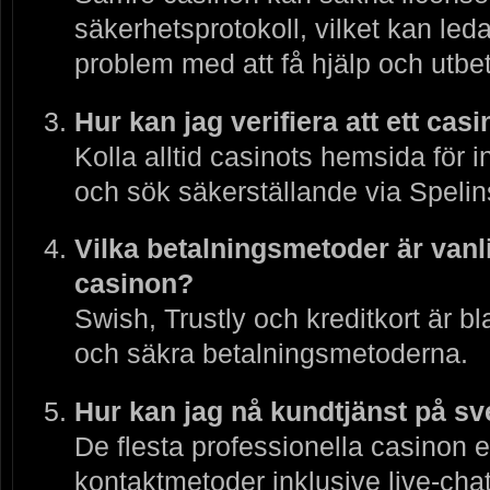
säkerhetsprotokoll, vilket kan leda
problem med att få hjälp och utbet
Hur kan jag verifiera att ett casi
Kolla alltid casinots hemsida för 
och sök säkerställande via Speli
Vilka betalningsmetoder är vanl
casinon?
Swish, Trustly och kreditkort är 
och säkra betalningsmetoderna.
Hur kan jag nå kundtjänst på s
De flesta professionella casinon e
kontaktmetoder inklusive live-chat