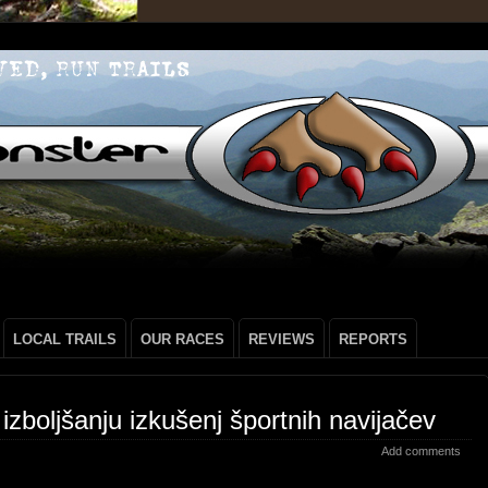
LOCAL TRAILS
OUR RACES
REVIEWS
REPORTS
 izboljšanju izkušenj športnih navijačev
Add comments