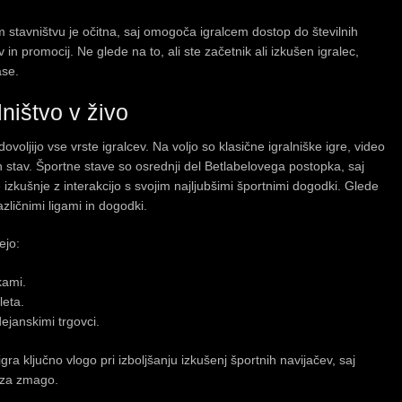
stavništvu je očitna, saj omogoča igralcem dostop do številnih
n promocij. Ne glede na to, ali ste začetnik ali izkušen igralec,
ase.
lništvo v živo
ovoljijo vse vrste igralcev. Na voljo so klasične igralniške igre, video
nih stav. Športne stave so osrednji del Betlabelovega postopka, saj
izkušnje z interakcijo s svojim najljubšimi športnimi dogodki. Glede
zličnimi ligami in dogodki.
ejo:
kami.
leta.
ejanskimi trgovci.
a ključno vlogo pri izboljšanju izkušenj športnih navijačev, saj
 za zmago.