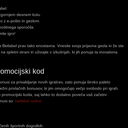
abel.
 zgornjem desnem kotu.
no z e-pošto in geslom.
-poštnega sporočila.
nite igro!
a Betlabel prav tako enostavna. Vnesite svoja prijavna gesla in že ste
a spletni strani in uživajte v izkušnjah, ki jih ponuja ta inovativna
omocijski kod
usi za privabljanje novih igralcev, zato ponuja široko paleto
eležni privlačnih bonusov, ki jim omogočajo večjo svobodo pri igrah.
o promocijski koda, saj lahko to dodatno poveča vaš začetni
onusi so:
betlabel online
čenih športnih dogodkih.