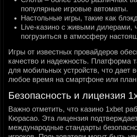
популярные игровые автоматы.
Настольные игры, такие как блэкд
Live-казино с живыми дилерами, 
погрузиться в атмосферу настоящ
Игры от известных провайдеров обе
качество и надежность. Платформа 
для мобильных устройств, что дает в
любое время на смартфоне или план
Безопасность и лицензия 1
Важно отметить, что казино 1xbet ра
Кюрасао. Эта лицензия подтверждает
международные стандарты безопасно
игроков. Пользователи могут быть ув