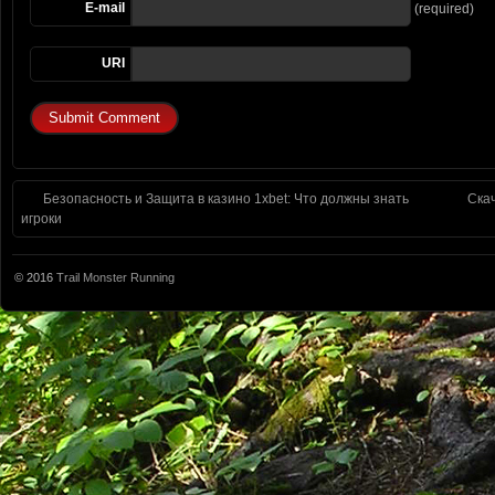
E-mail
(required)
URI
Безопасность и Защита в казино 1xbet: Что должны знать
Скач
игроки
© 2016
Trail Monster Running