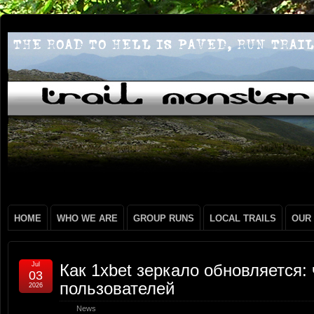
HOME
WHO WE ARE
GROUP RUNS
LOCAL TRAILS
OUR
Jul
Как 1xbet зеркало обновляется:
03
пользователей
2026
News