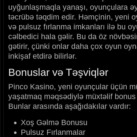
uyğunlaşmaqla yanaşı, oyunçulara əyl
təcrübə təqdim edir. Həmçinin, yeni 
və pulsuz fırlanma imkanları ilə bu o
cəlbedici hala gəlir. Bu da öz növbəs
gətirir, çünki onlar daha çox oyun oyn
inkişaf etdirə bilirlər.
Bonuslar və Təşviqlər
Pinco Kasino, yeni oyunçular üçün mü
yaşatmaq məqsədiylə müxtəlif bonus v
Bunlar arasında aşağıdakılar vardır:
Xoş Gəlmə Bonusu
Pulsuz Fırlanmalar