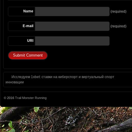
Name
(required)
E-mail
(required)
URI
Исследуем 1xbet: ставки на киберспорт и виртуальный спорт
инновации
© 2016
Trail Monster Running