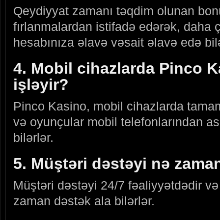
Qeydiyyat zamanı təqdim olunan bon
fırlanmalardan istifadə edərək, daha
hesabınıza əlavə vəsait əlavə edə bilə
4. Mobil cihazlarda Pinco 
işləyir?
Pinco Kasino, mobil cihazlarda tamami
və oyunçular mobil telefonlarından a
bilərlər.
5. Müştəri dəstəyi nə zaman
Müştəri dəstəyi 24/7 fəaliyyətdədir və
zaman dəstək ala bilərlər.