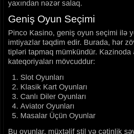
yaxından nəzər salaq.
Geniş Oyun Seçimi
Pinco Kasino, geniş oyun seçimi ilə 
imtiyazlar təqdim edir. Burada, hər z
tipləri tapmaq mümkündür. Kazinoda 
kateqoriyaları mövcuddur:
Slot Oyunları
Klasik Kart Oyunları
Canlı Diler Oyunları
Aviator Oyunları
Masalar Üçün Oyunlar
Bu oyunlar, müxtəlif stil və çətinlik sə