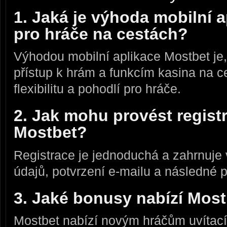
1. Jaká je výhoda mobilní 
pro hráče na cestách?
Výhodou mobilní aplikace Mostbet je
přístup k hrám a funkcím kasina na ce
flexibilitu a pohodlí pro hráče.
2. Jak mohu provést registr
Mostbet?
Registrace je jednoduchá a zahrnuje
údajů, potvrzení e-mailu a následné p
3. Jaké bonusy nabízí Mos
Mostbet nabízí novým hráčům uvítací