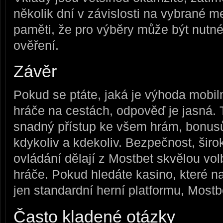
několik dní v závislosti na vybrané m
paměti, že pro výběry může být nutné
ověření.
Závěr
Pokud se ptáte, jaká je výhoda mobil
hráče na cestách, odpověď je jasná. T
snadný přístup ke všem hrám, bonus
kdykoliv a kdekoliv. Bezpečnost, širok
ovládání dělají z Mostbet skvělou vo
hráče. Pokud hledáte kasino, které 
jen standardní herní platformu, Mostbe
Často kladené otázky