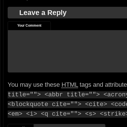
Leave a Reply
Your Comment
You may use these
HTML
tags and attribut
title=""> <abbr title=""> <acron
<blockquote cite=""> <cite> <cod
<em> <i> <q cite=""> <s> <strike