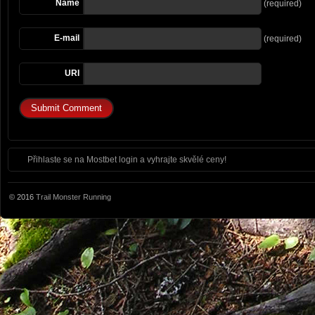
Name
(required)
E-mail
(required)
URI
Přihlaste se na Mostbet login a vyhrajte skvělé ceny!
© 2016
Trail Monster Running