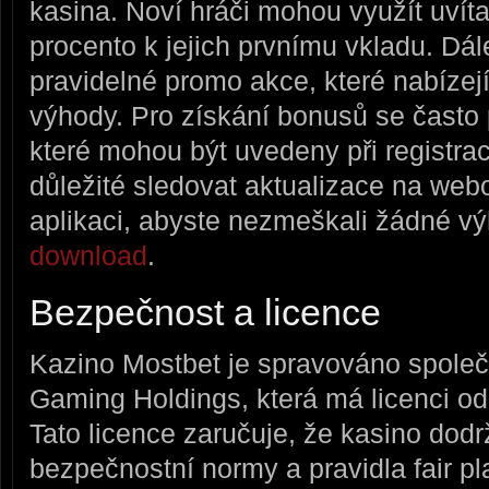
kasina. Noví hráči mohou využít uvíta
procento k jejich prvnímu vkladu. Dál
pravidelné promo akce, které nabízejí 
výhody. Pro získání bonusů se často 
které mohou být uvedeny při registrac
důležité sledovat aktualizace na web
aplikaci, abyste nezmeškali žádné 
download
.
Bezpečnost a licence
Kazino Mostbet je spravováno spole
Gaming Holdings, která má licenci od
Tato licence zaručuje, že kasino dodr
bezpečnostní normy a pravidla fair pl