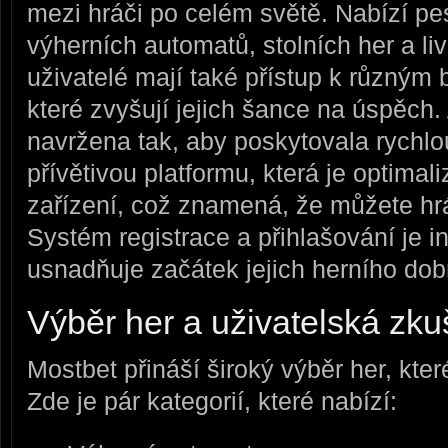
mezi hráči po celém světě. Nabízí pes
výherních automatů, stolních her a li
uživatelé mají také přístup k různý
které zvyšují jejich šance na úspěch.
navržena tak, aby poskytovala rychlo
přívětivou platformu, která je optimal
zařízení, což znamená, že můžete hrá
Systém registrace a přihlašování je in
usnadňuje začátek jejich herního dob
Výběr her a uživatelská zk
Mostbet přináší široký výběr her, kte
Zde je pár kategorií, které nabízí: