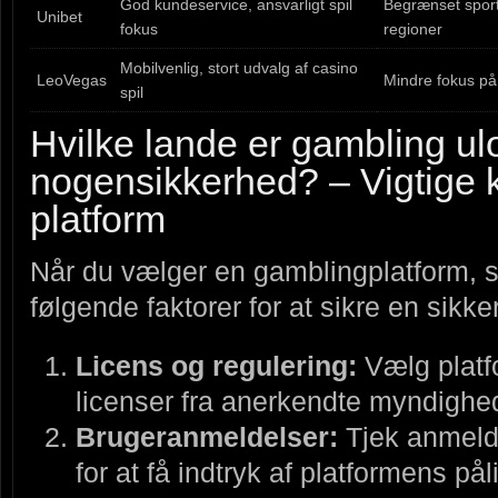
God kundeservice, ansvarligt spil
Begrænset sports
Unibet
fokus
regioner
Mobilvenlig, stort udvalg af casino
LeoVegas
Mindre fokus på 
spil
Hvilke lande er gambling ulo
nogensikkerhed? – Vigtige kri
platform
Når du vælger en gamblingplatform, s
følgende faktorer for at sikre en sikke
Licens og regulering:
Vælg platf
licenser fra anerkendte myndighe
Brugeranmeldelser:
Tjek anmelde
for at få indtryk af platformens pål