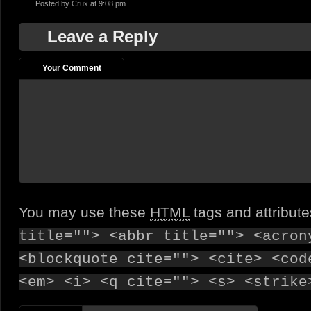
Posted by
Crux
at 9:08 pm
Leave a Reply
Your Comment
You may use these
HTML
tags and attribut
title=""> <abbr title=""> <acron
<blockquote cite=""> <cite> <cod
<em> <i> <q cite=""> <s> <strike