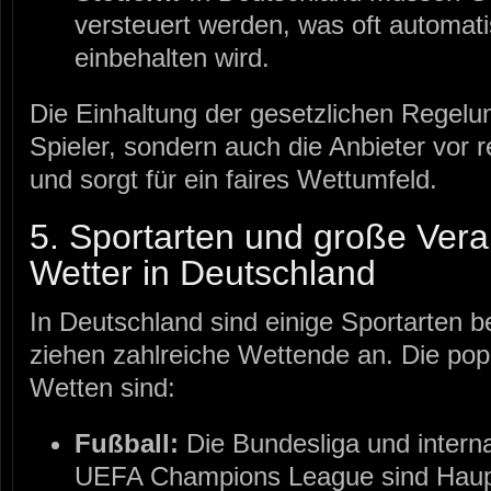
versteuert werden, was oft automa
einbehalten wird.
Die Einhaltung der gesetzlichen Regelun
Spieler, sondern auch die Anbieter vor
und sorgt für ein faires Wettumfeld.
5. Sportarten und große Vera
Wetter in Deutschland
In Deutschland sind einige Sportarten b
ziehen zahlreiche Wettende an. Die popu
Wetten sind:
Fußball:
Die Bundesliga und interna
UEFA Champions League sind Haupt