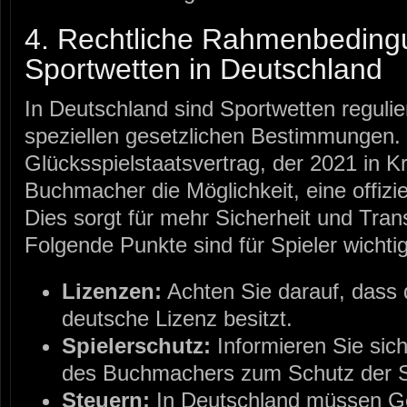
4. Rechtliche Rahmenbeding
Sportwetten in Deutschland
In Deutschland sind Sportwetten regulie
speziellen gesetzlichen Bestimmungen.
Glücksspielstaatsvertrag, der 2021 in Kr
Buchmacher die Möglichkeit, eine offizi
Dies sorgt für mehr Sicherheit und Tra
Folgende Punkte sind für Spieler wichtig
Lizenzen:
Achten Sie darauf, dass
deutsche Lizenz besitzt.
Spielerschutz:
Informieren Sie si
des Buchmachers zum Schutz der Sp
Steuern:
In Deutschland müssen G