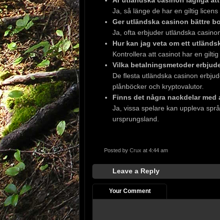
Ja, så länge de har en giltig licens 
Ger utländska casinon bättre 
Ja, ofta erbjuder utländska casin
Hur kan jag veta om ett utländsk
Kontrollera att casinot har en gilti
Vilka betalningsmetoder erbjud
De flesta utländska casinon erbjud
plånböcker och kryptovalutor.
Finns det några nackdelar med 
Ja, vissa spelare kan uppleva språ
ursprungsland.
Posted by
Crux
at 4:44 am
Leave a Reply
Your Comment