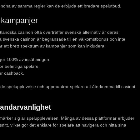
undna av samma regler kan de erbjuda ett bredare spelutbud.
 kampanjer
ländska casinon ofta överträffar svenska alternativ är deras
svenska casinon är begränsade till en välkomstbonus och inte
 ett brett spektrum av kampanjer som kan inkludera:
ger 100% av insättningen.
 befintliga spelare.
er cashback.
e spelupplevelse och uppmuntrar spelare att återkomma till casinot
ändarvänlighet
tmärker sig är spelupplevelsen. Många av dessa plattformar erbjuder
tt, vilket gör det enklare för spelare att navigera och hitta sina