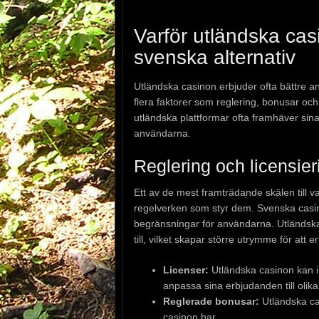
Varför utländska cas
svenska alternativ
Utländska casinon erbjuder ofta bättre a
flera faktorer som reglering, bonusar och
utländska plattformar ofta framhäver sina
användarna.
Reglering och licensier
Ett av de mest framträdande skälen till v
regelverken som styr dem. Svenska casinon
begränsningar för användarna. Utländska c
till, vilket skapar större utrymme för att 
Licenser:
Utländska casinon kan inn
anpassa sina erbjudanden till olik
Reglerade bonusar:
Utländska ca
casinon har.