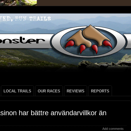
LOCAL TRAILS
OUR RACES
REVIEWS
REPORTS
sinon har bättre användarvillkor än
Add comments