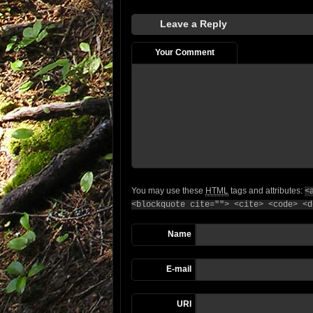
Leave a Reply
Your Comment
You may use these
HTML
tags and attributes:
<
<blockquote cite=""> <cite> <code> <d
Name
E-mail
URI