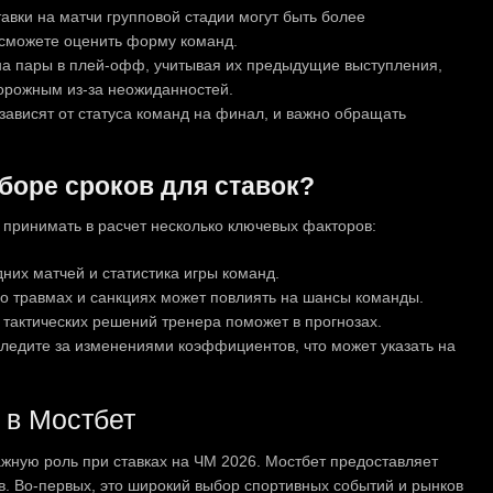
авки на матчи групповой стадии могут быть более
 сможете оценить форму команд.
на пары в плей-офф, учитывая их предыдущие выступления,
торожным из-за неожиданностей.
зависят от статуса команд на финал, и важно обращать
боре сроков для ставок?
 принимать в расчет несколько ключевых факторов:
них матчей и статистика игры команд.
 травмах и санкциях может повлиять на шансы команды.
тактических решений тренера поможет в прогнозах.
ледите за изменениями коэффициентов, что может указать на
 в Мостбет
ажную роль при ставках на ЧМ 2026. Мостбет предоставляет
. Во-первых, это широкий выбор спортивных событий и рынков