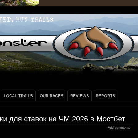
LOCAL TRAILS
OUR RACES
REVIEWS
REPORTS
и для ставок на ЧМ 2026 в Мостбет
Add comments