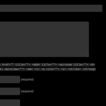
a href="" title=""> <abbr title=""> <acronym title=""> <b>
el datetime=""> <em> <i> <q cite=""> <s> <strike> <strong>
(required)
(required)