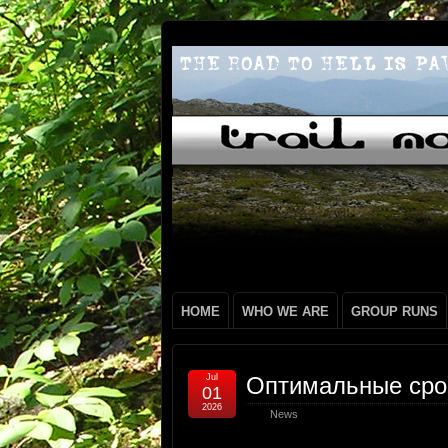
HOME
WHO WE ARE
GROUP RUNS
Jul
Оптимальные срок
01
2026
News