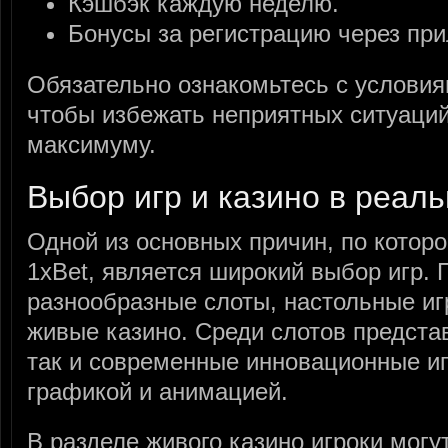
Кэшбэк каждую неделю.
Бонусы за регистрацию через пр
Обязательно ознакомьтесь с условия
чтобы избежать неприятных ситуаций
максимуму.
Выбор игр и казино в реал
Одной из основных причин, по котор
1xBet, является широкий выбор игр.
разнообразные слоты, настольные иг
живые казино. Среди слотов предста
так и современные инновационные и
графикой и анимацией.
В разделе живого казино игроки могу