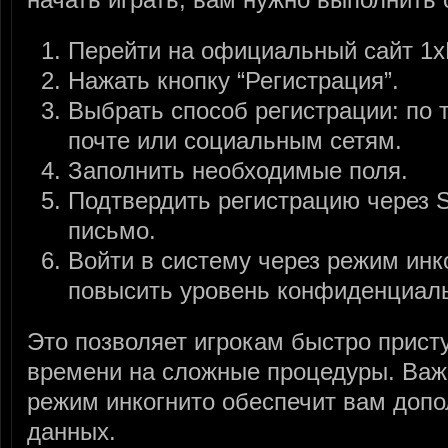
Перейти на официальный сайт 1x
Нажать кнопку “Регистрация”.
Выбрать способ регистрации: по 
почте или социальным сетям.
Заполнить необходимые поля.
Подтвердить регистрацию через 
письмо.
Войти в систему через режим инко
повысить уровень конфиденциаль
Это позволяет игрокам быстро присту
времени на сложные процедуры. Важн
режим инкогнито обеспечит вам доп
данных.