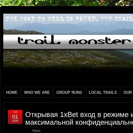
HOME
WHO WE ARE
GROUP RUNS
LOCAL TRAILS
OUR
Jul
Открывая 1xBet вход в режиме 
01
максимальной конфиденциальн
2026
News