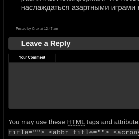
наслаждаться азартными играми н
Posted by
Crux
at 12:47 am
Leave a Reply
Your Comment
You may use these
HTML
tags and attribut
title=""> <abbr title=""> <acron