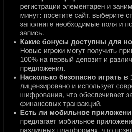
регистрации элементарен и заним
минут: посетите сайт, выберите с
заполните необходимые поля и п
запись.
Какие бонусы доступны для но
Новые игроки могут получить при
100% на первый депозит и разли
предложения.
Насколько безопасно играть в 
лицензировано и использует сов
шифрования, что обеспечивает з
финансовых транзакций.
Есть ли мобильное приложение
предлагает мобильное приложени
различных платформах, что позв