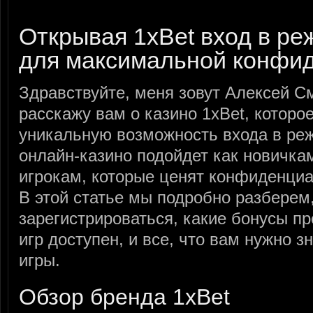
Открывая 1xBet вход в ре
для максимальной конфи
Здравствуйте, меня зовут Алексей См
расскажу вам о казино 1xBet, которо
уникальную возможность входа в реж
онлайн-казино подойдет как новичка
игрокам, которые ценят конфиденциа
В этой статье мы подробно разберем, 
зарегистрироваться, какие бонусы пр
игр доступен, и все, что вам нужно 
игры.
Обзор бренда 1xBet