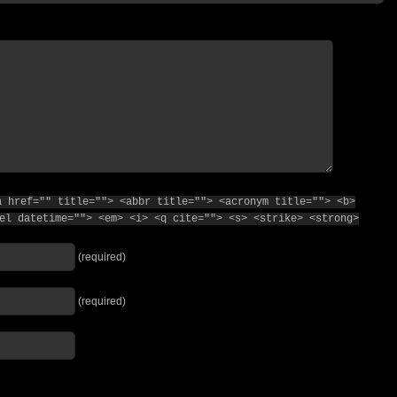
a href="" title=""> <abbr title=""> <acronym title=""> <b>
el datetime=""> <em> <i> <q cite=""> <s> <strike> <strong>
(required)
(required)