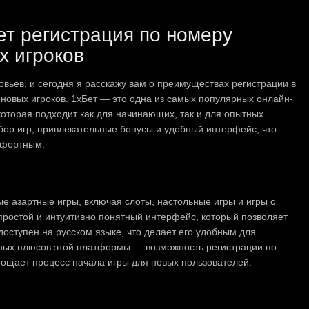
т регистрация по номеру
х игроков
овьев, и сегодня я расскажу вам о преимуществах регистрации в
новых игроков. 1хБет — это одна из самых популярных онлайн-
которая подходит как для начинающих, так и для опытных
бор игр, привлекательные бонусы и удобный интерфейс, что
мфортным.
е азартные игры, включая слоты, настольные игры и игры с
ростой и интуитивно понятный интерфейс, который позволяет
доступен на русском языке, что делает его удобным для
вных плюсов этой платформы — возможность регистрации по
рощает процесс начала игры для новых пользователей.