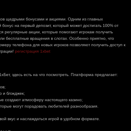
оков щедрыми бонусами и акциями. Одним из главных
 бонус на первый депозит, который может достигать 100% от
я регулярные акции, которые помогают игрокам получить
ли бесплатные вращения в слотах. Особенно приятно, что
омеру телефона для новых игроков позволяют получить доступ к
трации!
регистрация 1xbet
 1хБет, здесь есть на что посмотреть. Платформа предлагает:
ов;
р и блэкджек;
ые создают атмосферу настоящего казино;
оторые могут порадовать любителей разнообразия.
свой вкус и наслаждаться игрой в удобном формате.