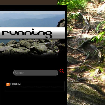
FORUM