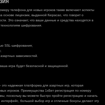
зия
омеру телефона для новых игроков также включают аспекты
на основе лицензии, выданной Кюрасао, что говорит о
сти. Это означает, что ваши данные и средства находятся в
 технологиям шифрования.
ью SSL-шифрования;
;
азартных зависимостей.
 ваша игра будет безопасной и защищенной.
 — это надежная платформа для азартных игр, которая
овых игроков. Преимущества 1хБет регистрация по номеру
мы, поскольку вы можете быстро пройти регистрацию и начать
й интерфейс, большой выбор игр и отличные бонусы делают эту