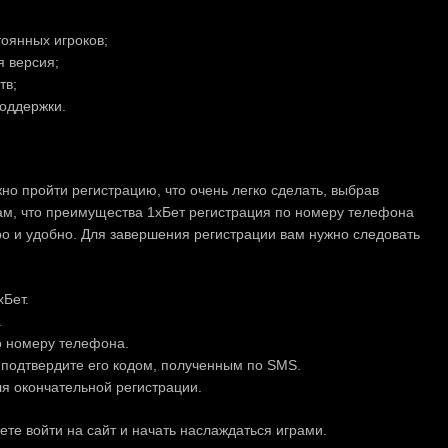
тоянных игроков;
 версия;
тв;
поддержки.
ужно пройти регистрацию, что очень легко сделать, выбрав
ам, что преимущества 1хБет регистрация по номеру телефона
ро и удобно. Для завершения регистрации вам нужно следовать
Бет.
.
о номеру телефона.
 подтвердите его кодом, полученным по SMS.
я окончательной регистрации.
те войти на сайт и начать наслаждаться играми.