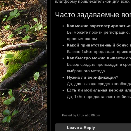
платформу привлекательной для всех, 
Часто задаваемые во
Как можно зарегистрироватьс
Вы можете пройти регистрацию,
простым шагам.
Какой приветственный бонус 
Казино 1хБет предлагает привет
Как быстро можно вывести с
Вывод средств происходит в срок
выбранного метода.
Нужна ли верификация?
Да, для вывода средств необхо
Есть ли мобильная версия ил
Да, 1хБет предоставляет мобиль
Posted by
Crux
at 6:06 pm
Leave a Reply