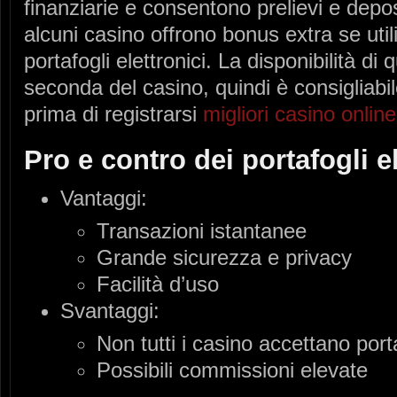
finanziarie e consentono prelievi e deposi
alcuni casino offrono bonus extra se uti
portafogli elettronici. La disponibilità di
seconda del casino, quindi è consigliabi
prima di registrarsi
migliori casino online 
Pro e contro dei portafogli el
Vantaggi:
Transazioni istantanee
Grande sicurezza e privacy
Facilità d’uso
Svantaggi:
Non tutti i casino accettano porta
Possibili commissioni elevate