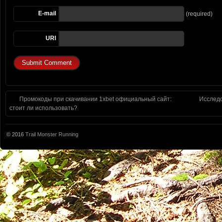
E-mail
(required)
URI
Промокоды при скачивании 1xbet официальный сайт:
Исслед
стоит ли использовать?
© 2016
Trail Monster Running