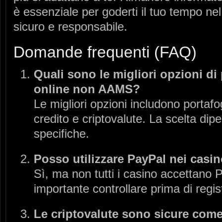
è essenziale per goderti il tuo tempo ne
sicuro e responsabile.
Domande frequenti (FAQ)
Quali sono le migliori opzioni d
online non AAMS?
Le migliori opzioni includono portafogl
credito e criptovalute. La scelta dip
specifiche.
Posso utilizzare PayPal nei cas
Sì, ma non tutti i casino accettano 
importante controllare prima di regist
Le criptovalute sono sicure com