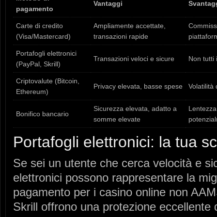
Vantaggi
Svantag
pagamento
Carte di credito
Ampliamente accettate,
Commissi
(Visa/Mastercard)
transazioni rapide
piattafor
Portafogli elettronici
Transazioni veloci e sicure
Non tutti 
(PayPal, Skrill)
Criptovalute (Bitcoin,
Privacy elevata, basse spese
Volatilità
Ethereum)
Sicurezza elevata, adatto a
Lentezza,
Bonifico bancario
somme elevate
potenzial
Portafogli elettronici: la tua s
Se sei un utente che cerca velocità e sic
elettronici possono rappresentare la mig
pagamento per i casino online non AA
Skrill offrono una protezione eccellente 