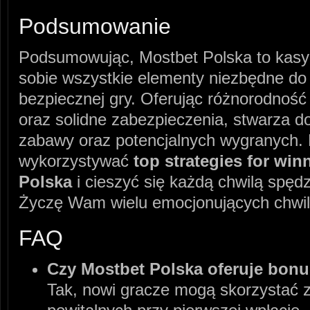
Podsumowanie
Podsumowując, Mostbet Polska to kasyn
sobie wszystkie elementy niezbędne do
bezpiecznej gry. Oferując różnorodność 
oraz solidne zabezpieczenia, stwarza d
zabawy oraz potencjalnych wygranych. 
wykorzystywać
top strategies for wi
Polska
i cieszyć się każdą chwilą spędz
Życzę Wam wielu emocjonujących chwil 
FAQ
Czy Mostbet Polska oferuje bon
Tak, nowi gracze mogą skorzystać 