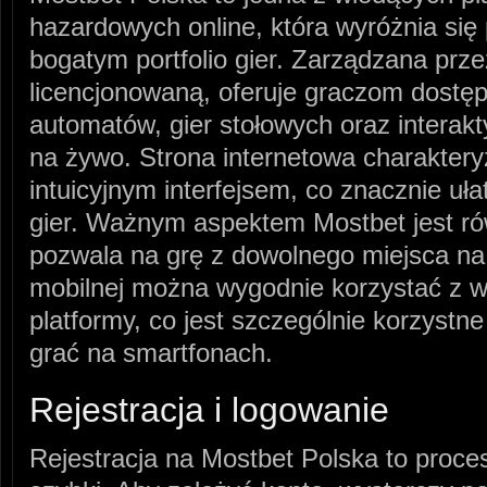
hazardowych online, która wyróżnia się p
bogatym portfolio gier. Zarządzana prze
licencjonowaną, oferuje graczom dostęp
automatów, gier stołowych oraz interak
na żywo. Strona internetowa charakteryz
intuicyjnym interfejsem, co znacznie uł
gier. Ważnym aspektem Mostbet jest rów
pozwala na grę z dowolnego miejsca na ś
mobilnej można wygodnie korzystać z w
platformy, co jest szczególnie korzystne
grać na smartfonach.
Rejestracja i logowanie
Rejestracja na Mostbet Polska to proces