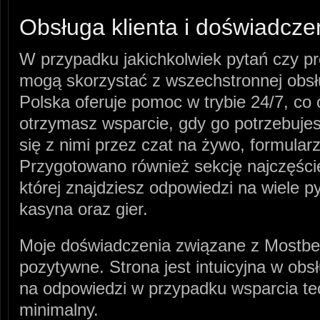
Obsługa klienta i doświadcze
W przypadku jakichkolwiek pytań czy p
mogą skorzystać z wszechstronnej obsłu
Polska oferuje pomoc w trybie 24/7, co
otrzymasz wsparcie, gdy go potrzebuje
się z nimi przez czat na żywo, formular
Przygotowano również sekcję najczęści
której znajdziesz odpowiedzi na wiele 
kasyna oraz gier.
Moje doświadczenia związane z Mostbet
pozytywne. Strona jest intuicyjna w obs
na odpowiedzi w przypadku wsparcia te
minimalny.