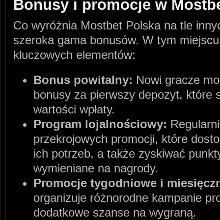
Bonusy i promocje w Mostbe
Co wyróżnia Mostbet Polska na tle innyc
szeroka gama bonusów. W tym miejscu w
kluczowych elementów:
Bonus powitalny:
Nowi gracze mog
bonusy za pierwszy depozyt, które
wartości wpłaty.
Program lojalnościowy:
Regularni
przekrojowych promocji, które dost
ich potrzeb, a także zyskiwać punkt
wymieniane na nagrody.
Promocje tygodniowe i miesięcz
organizuje różnorodne kampanie pro
dodatkowe szanse na wygraną.