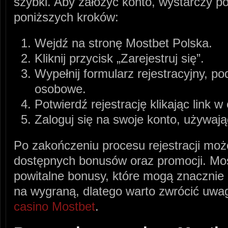
szybki. Aby założyć konto, wystarczy 
poniższych kroków:
Wejdź na stronę Mostbet Polska.
Kliknij przycisk „Zarejestruj się”.
Wypełnij formularz rejestracyjny, p
osobowe.
Potwierdź rejestrację klikając link w
Zaloguj się na swoje konto, używaj
Po zakończeniu procesu rejestracji mo
dostępnych bonusów oraz promocji. Mos
powitalne bonusy, które mogą znacznie
na wygraną, dlatego warto zwrócić uwag
casino Mostbet
.