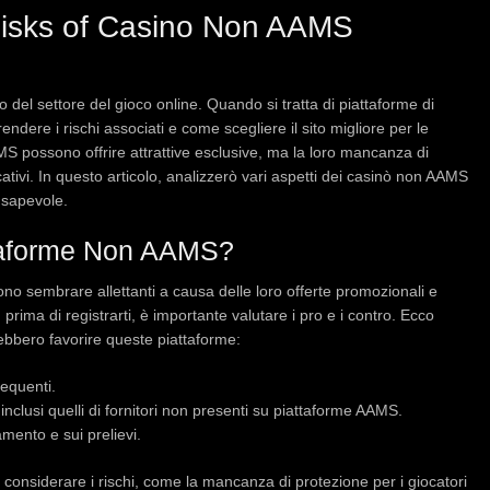
Risks of Casino Non AAMS
el settore del gioco online. Quando si tratta di piattaforme di
re i rischi associati e come scegliere il sito migliore per le
S possono offrire attrattive esclusive, ma la loro mancanza di
ativi. In questo articolo, analizzerò vari aspetti dei casinò non AAMS
nsapevole.
ttaforme Non AAMS?
o sembrare allettanti a causa delle loro offerte promozionali e
a, prima di registrarti, è importante valutare i pro e i contro. Ecco
ebbero favorire queste piattaforme:
requenti.
inclusi quelli di fornitori non presenti su piattaforme AAMS.
mento e sui prelievi.
considerare i rischi, come la mancanza di protezione per i giocatori