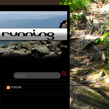
FORUM