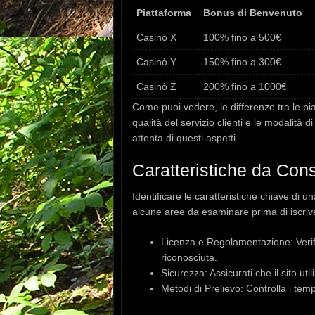
Piattaforma
Bonus di Benvenuto
Casinò X
100% fino a 500€
Casinò Y
150% fino a 300€
Casinò Z
200% fino a 1000€
Come puoi vedere, le differenze tra le pi
qualità del servizio clienti e le modalit
attenta di questi aspetti.
Caratteristiche da Con
Identificare le caratteristiche chiave di u
alcune aree da esaminare prima di iscrive
Licenza e Regolamentazione: Verifi
riconosciuta.
Sicurezza: Assicurati che il sito util
Metodi di Prelievo: Controlla i temp