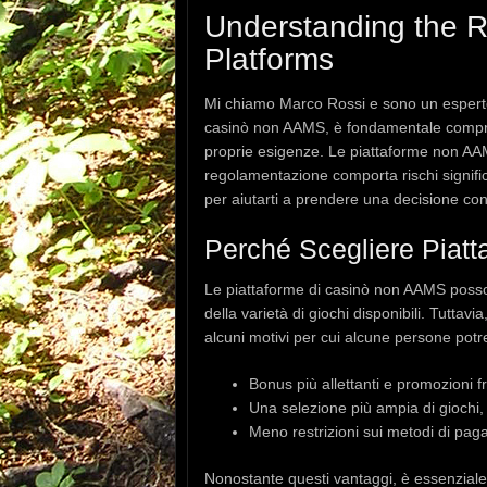
Understanding the 
Platforms
Mi chiamo Marco Rossi e sono un esperto d
casinò non AAMS, è fondamentale comprende
proprie esigenze. Le piattaforme non AAM
regolamentazione comporta rischi signific
per aiutarti a prendere una decisione co
Perché Scegliere Pia
Le piattaforme di casinò non AAMS posson
della varietà di giochi disponibili. Tuttavi
alcuni motivi per cui alcune persone potr
Bonus più allettanti e promozioni f
Una selezione più ampia di giochi, 
Meno restrizioni sui metodi di paga
Nonostante questi vantaggi, è essenziale 