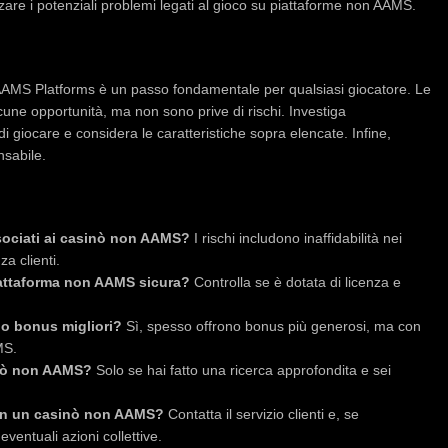
zare i potenziali problemi legati al gioco su piattaforme non AAMS.
AMS Platforms è un passo fondamentale per qualsiasi giocatore. Le
une opportunità, ma non sono prive di rischi. Investiga
di giocare e considera le caratteristiche sopra elencate. Infine,
nsabile.
ssociati ai casinò non AAMS?
I rischi includono inaffidabilità nei
a clienti.
attaforma non AAMS sicura?
Controlla se è dotata di licenza e
o bonus migliori?
Sì, spesso offrono bonus più generosi, ma con
MS.
inò non AAMS?
Solo se hai fatto una ricerca approfondita e sei
on un casinò non AAMS?
Contatta il servizio clienti e, se
eventuali azioni collettive.