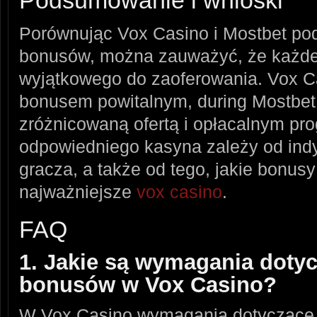
Podsumowanie i wnioski
Porównując Vox Casino i Mostbet po
bonusów, można zauważyć, że każde
wyjątkowego do zaoferowania. Vox C
bonusem powitalnym, during Mostbet
zróżnicowaną ofertą i opłacalnym p
odpowiedniego kasyna zależy od indy
gracza, a także od tego, jakie bonusy
najważniejsze
vox casino
.
FAQ
1. Jakie są wymagania doty
bonusów w Vox Casino?
W Vox Casino wymagania dotyczące 