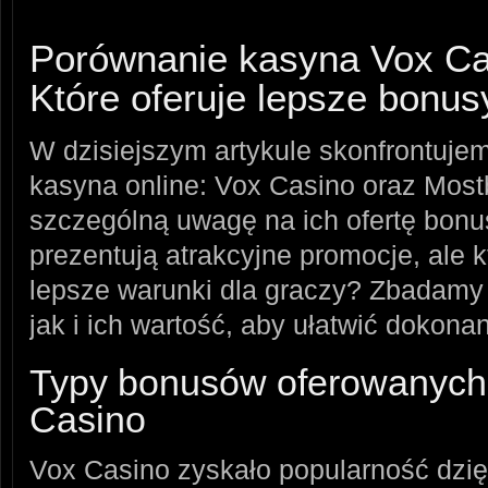
Porównanie kasyna Vox Ca
Które oferuje lepsze bonus
W dzisiejszym artykule skonfrontuje
kasyna online: Vox Casino oraz Most
szczególną uwagę na ich ofertę bon
prezentują atrakcyjne promocje, ale kt
lepsze warunki dla graczy? Zbadamy
jak i ich wartość, aby ułatwić dokona
Typy bonusów oferowanych
Casino
Vox Casino zyskało popularność dzię