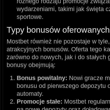
różnego rodzaju promocje związ
wydarzeniami, takimi jak święta 
sportowe.
Typy bonusów oferowanych
Mostbet również nie pozostaje w tyle,
atrakcyjnych bonusów. Oferta tego k
zarówno do nowych, jak i do stałych 
bonusy obejmują:
Bonus powitalny:
Nowi gracze m
bonusu od pierwszego depozytu 
automaty.
Promocje stałe:
Mostbet regularn
na nowe depozyty oraz doładowan