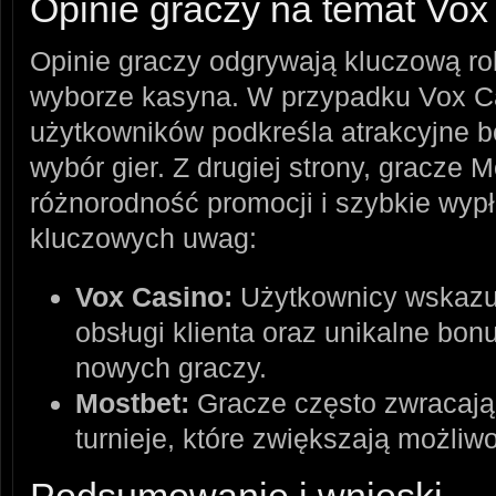
Opinie graczy na temat Vox
Opinie graczy odgrywają kluczową rol
wyborze kasyna. W przypadku Vox Ca
użytkowników podkreśla atrakcyjne b
wybór gier. Z drugiej strony, gracze 
różnorodność promocji i szybkie wypła
kluczowych uwag:
Vox Casino:
Użytkownicy wskazu
obsługi klienta oraz unikalne bonu
nowych graczy.
Mostbet:
Gracze często zwracają
turnieje, które zwiększają możliw