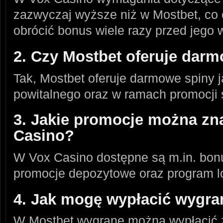
zazwyczaj wyższe niż w Mostbet, co 
obrócić bonus wiele razy przed jego 
2. Czy Mostbet oferuje dar
Tak, Mostbet oferuje darmowe spiny 
powitalnego oraz w ramach promocji
3. Jakie promocje można zn
Casino?
W Vox Casino dostępne są m.in. bonu
promocje depozytowe oraz program lo
4. Jak mogę wypłacić wygra
W Mostbet wygrane można wypłacić 