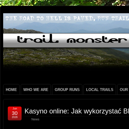
HOME
WHO WE ARE
GROUP RUNS
LOCAL TRAILS
OUR
Jun
Kasyno online: Jak wykorzystać BL
30
2026
News