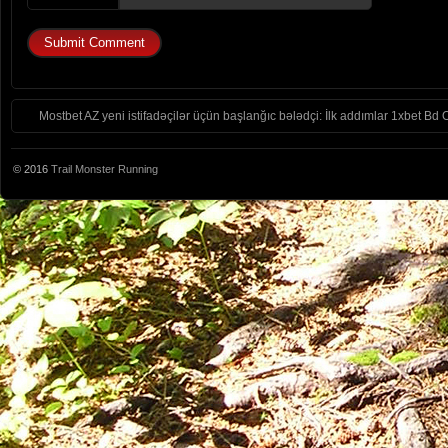
Mostbet AZ yeni istifadəçilər üçün başlanğıc bələdçi: İlk addımlar
1xbet Bd O
© 2016
Trail Monster Running