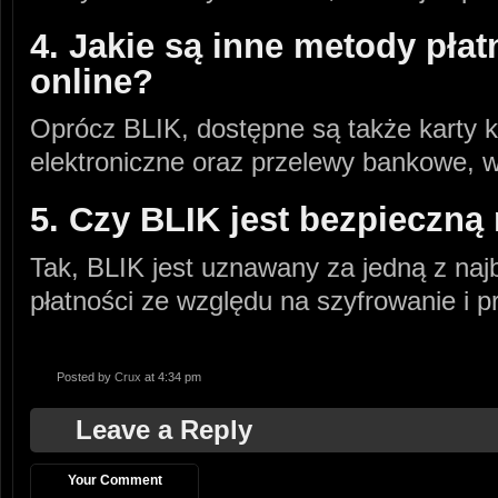
4. Jakie są inne metody pła
online?
Oprócz BLIK, dostępne są także karty k
elektroniczne oraz przelewy bankowe, w
5. Czy BLIK jest bezpieczną
Tak, BLIK jest uznawany za jedną z na
płatności ze względu na szyfrowanie i 
Posted by
Crux
at 4:34 pm
Leave a Reply
Your Comment