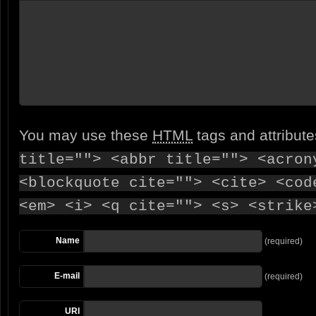
You may use these
HTML
tags and attribut
title=""> <abbr title=""> <acron
<blockquote cite=""> <cite> <cod
<em> <i> <q cite=""> <s> <strike
Name
(required)
E-mail
(required)
URI