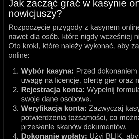
Jak zacząć grać w kasynie on
nowicjuszy?
Rozpoczęcie przygody z kasynem online
nawet dla osób, które nigdy wcześniej n
Oto kroki, które należy wykonać, aby z
online:
Wybór kasyna:
Przed dokonaniem 
uwagę na licencję, ofertę gier oraz 
Rejestracja konta:
Wypełnij formula
swoje dane osobowe.
Weryfikacja konta:
Zazwyczaj kas
potwierdzenia tożsamości, co możn
przesłanie skanów dokumentów.
Dokonanie wpłaty:
Użyj BLIK, aby 