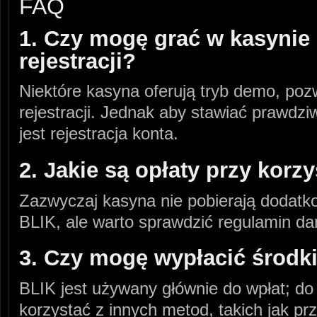
FAQ
1. Czy mogę grać w kasynie 
rejestracji?
Niektóre kasyna oferują tryb demo, poz
rejestracji. Jednak aby stawiać prawdzi
jest rejestracja konta.
2. Jakie są opłaty przy korz
Zazwyczaj kasyna nie pobierają dodatko
BLIK, ale warto sprawdzić regulamin d
3. Czy mogę wypłacić środk
BLIK jest używany głównie do wpłat; do
korzystać z innych metod, takich jak p