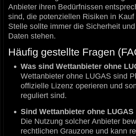
Anbieter ihren Bedürfnissen entsprec
sind, die potenziellen Risiken in Kau
Stelle sollte immer die Sicherheit un
Daten stehen.
Häufig gestellte Fragen (FA
Was sind Wettanbieter ohne L
Wettanbieter ohne LUGAS sind Pl
offizielle Lizenz operieren und som
reguliert sind.
Sind Wettanbieter ohne LUGAS 
Die Nutzung solcher Anbieter bewe
rechtlichen Grauzone und kann rec