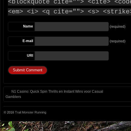
<blockquote cite=""> <cite> <cod
<em> <i> <q cite=""> <s> <strike
Name
(required)
E-mail
(required)
URI
N1 Casino: Quick Spin Thrills en Instant Wins voor Casual
Gamblers
© 2016
Trail Monster Running