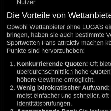
Nutzer
Die Vorteile von Wettanbi
Obwohl Wettanbieter ohne LUGAS ein
bringen, haben sie auch bestimmte Vor
Sportwetten-Fans attraktiv machen k
Punkte sind hervorzuheben:
Konkurrierende Quoten:
Oft biet
überdurchschnittlich hohe Quoten 
höhere Gewinne ermöglicht.
Wenig bürokratischer Aufwand:
meist einfacher und schneller, oft
Identitätsprüfungen.