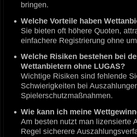
bringen.
Welche Vorteile haben Wettanb
Sie bieten oft höhere Quoten, attr
einfachere Registrierung ohne um
Welche Risiken bestehen bei d
Wettanbietern ohne LUGAS?
Wichtige Risiken sind fehlende Si
Schwierigkeiten bei Auszahlunge
Spielerschutzmaßnahmen.
Wie kann ich meine Wettgewinn
Am besten nutzt man lizensierte A
Regel sicherere Auszahlungsverf