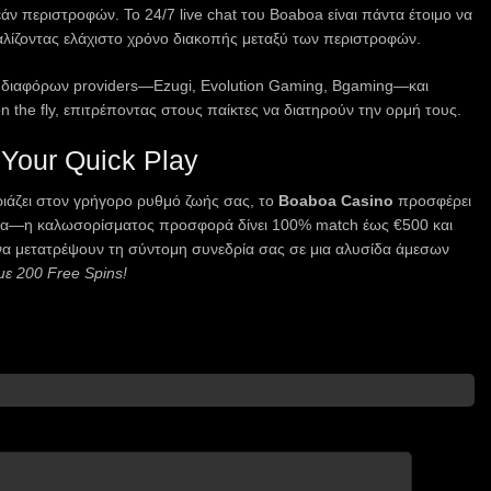
ν περιστροφών. Το 24/7 live chat του Boaboa είναι πάντα έτοιμο να
αλίζοντας ελάχιστο χρόνο διακοπής μεταξύ των περιστροφών.
 διαφόρων providers—Ezugi, Evolution Gaming, Bgaming—και
n the fly, επιτρέποντας στους παίκτες να διατηρούν την ορμή τους.
l Your Quick Play
ιριάζει στον γρήγορο ρυθμό ζωής σας, το
Boaboa Casino
προσφέρει
ώρα—η καλωσορίσματος προσφορά δίνει 100% match έως €500 και
α μετατρέψουν τη σύντομη συνεδρία σας σε μια αλυσίδα άμεσων
ε 200 Free Spins!