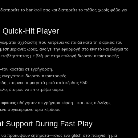
διατηρείτε το bankroll σας και διατηρείτε το πάθος χωρίς φόβο για
a Quick‑Hit Player
λματία σχεδιαστή που λατρεύει να παίζει κατά τη διάρκεια του
μεσημεριανές ώρες, ανοίγει την εφαρμογή στο κινητό και ελέγχει το
 μεταβλητότητας με βλέμμα στην επιλογή δωρεάν περιστροφής.
—τον κρατάει σε εγρήγορση.
 ενεργοποιεί δωρεάν περιστροφές.
δη; παίρνει τα μετρητά μετά από κέρδος €50.
ελο, έτοιμος να επιστρέψει αύριο.
 αποφάσεις οδήγησαν σε γρήγορα κέρδη—και πώς ο Αλέξης
ένα συγκεκριμένο όριο κέρδους.
at Support During Fast Play
 να προκύψουν ζητήματα—ίσως ένα glitch στο παιχνίδι ή μια