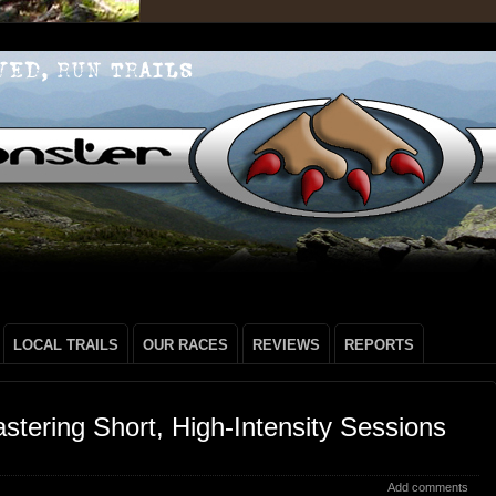
LOCAL TRAILS
OUR RACES
REVIEWS
REPORTS
tering Short, High‑Intensity Sessions
Add comments