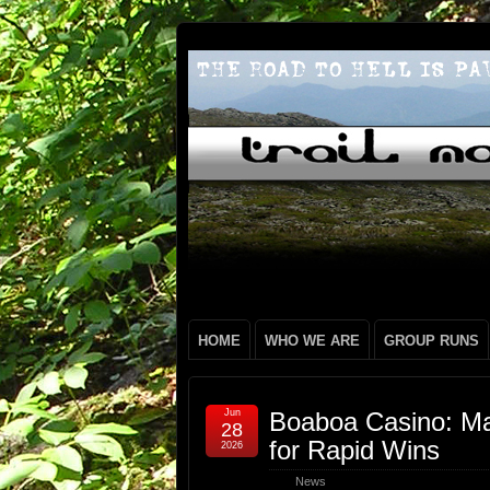
HOME
WHO WE ARE
GROUP RUNS
Jun
Boaboa Casino: Mas
28
for Rapid Wins
2026
News