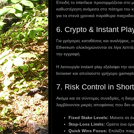
Επειδή το interface προσαρμόζεται στο μ
καθυστέρηση ανάμεσα στο πάτημα του κ
για τα στενά χρονικά παράθυρα παιχνιδιο
6. Crypto & Instant Pl
Για γρήγορες καταθέσεις και αναλήψεις, 
Ethereum ολοκληρώνονται σε λίγα λεπτά,
την εγγραφή.
Η λειτουργία instant play εξαλείφει την 
browser και απολαύστε γρήγορο gameplay
7. Risk Control in Shor
Ακόμα και σε σύντομες συνεδρίες, η διαχ
λαμβάνονται μικρές αποφάσεις που δεν 
Fixed Stake Levels:
Μείνετε σε έ
Stop‑Loss Limits:
Ορίστε ένα όρι
Quick Wins Focus:
Επιλέξτε παιχ