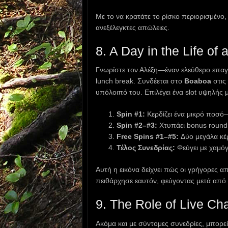
Με το να κρατάτε το ρίσκο περιορισμένο, 
ανεξέλεγκτες απώλειες.
8. A Day in the Life of 
Γνωρίστε τον Αλέξη—έναν ελεύθερο επαγγε
lunch break. Συνδέεται στο
Boaboa
στις 
υπόλοιπό του. Επιλέγει ένα slot υψηλής
Spin #1:
Κερδίζει ένα μικρό ποσό
Spin #2–#3:
Χτυπάει bonus round;
Free Spins #1–#5:
Δύο μεγάλα κέρ
Τέλος Συνεδρίας:
Φεύγει με χαμόγ
Αυτή η εικόνα δείχνει πώς οι γρήγορες
πειθάρχησε εαυτόν, φεύγοντας μετά από 
9. The Role of Live Ch
Ακόμα και με σύντομες συνεδρίες, μπορεί