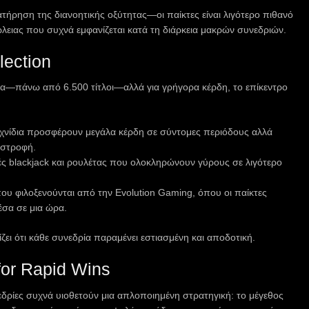
τήρηση της διανοητικής οξύτητας—οι παίκτες είναι λιγότερο πιθανό
ειας που συχνά εμφανίζεται κατά τη διάρκεια μακρών συνεδριών.
lection
στια—πάνω από 6.500 τίτλοι—αλλά για γρήγορα κέρδη, το επίκεντρο
χνίδια προσφέρουν μεγάλα κέρδη σε σύντομες περιόδους αλλά
ιστροφή.
 blackjack και ρουλέτας που ολοκληρώνουν γύρους σε λιγότερο
ου φιλοξενούνται από την Evolution Gaming, όπου οι παίκτες
έσα σε μια ώρα.
ει ότι κάθε συνεδρία παραμένει εστιασμένη και αποδοτική.
 for Rapid Wins
δρίες συχνά υιοθετούν μια απλοποιημένη στρατηγική: το μέγεθος