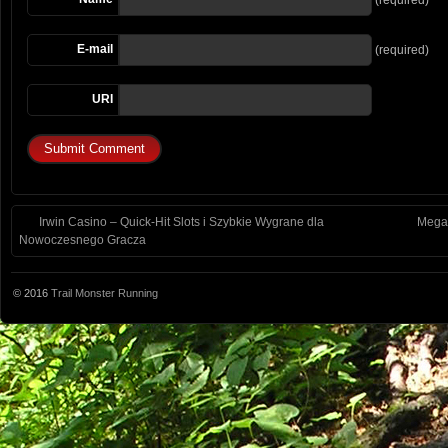
E-mail
(required)
URI
Irwin Casino – Quick‑Hit Slots i Szybkie Wygrane dla
MegaP
Nowoczesnego Gracza
© 2016
Trail Monster Running