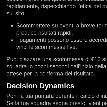
rapidamente, rispecchiando l’etica del q
sul sito.
Scommettere su eventi a breve term
produce risultati rapidi.
I pagamenti possono essere accredi
vinci le scommesse live.
Puoi piazzare una scommessa di €10 sul
squadra in pochi secondi dall’inizio del
attese per la conferma del risultato.
Decision Dynamics
Poni la tua puntata durante il calcio d’ini
Se la tua squadra segna presto, vieni p