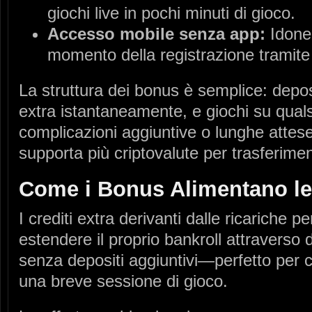
giochi live in pochi minuti di gioco.
Accesso mobile senza app:
Idonei
momento della registrazione tramite
La struttura dei bonus è semplice: deposit
extra istantaneamente, e giochi su quals
complicazioni aggiuntive o lunghe attese p
supporta più criptovalute per trasferiment
Come i Bonus Alimentano le
I crediti extra derivanti dalle ricariche p
estendere il proprio bankroll attraverso
senza depositi aggiuntivi—perfetto per 
una breve sessione di gioco.