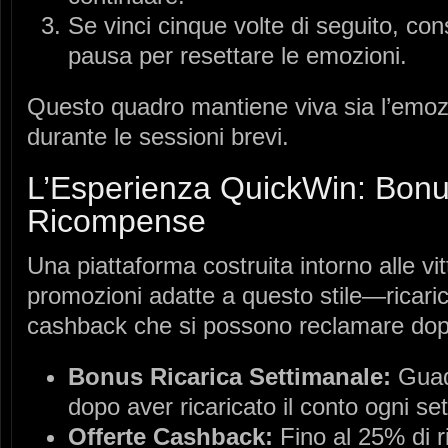
Se vinci cinque volte di seguito, con
pausa per resettare le emozioni.
Questo quadro mantiene viva sia l’emozi
durante le sessioni brevi.
L’Esperienza QuickWin: Bonu
Ricompense
Una piattaforma costruita intorno alle vi
promozioni adatte a questo stile—ricari
cashback che si possono reclamare dopo
Bonus Ricarica Settimanale:
Guada
dopo aver ricaricato il conto ogni se
Offerte Cashback:
Fino al 25% di r