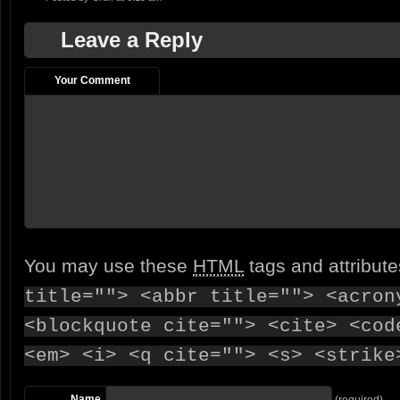
Leave a Reply
Your Comment
You may use these
HTML
tags and attribut
title=""> <abbr title=""> <acron
<blockquote cite=""> <cite> <cod
<em> <i> <q cite=""> <s> <strike
Name
(required)