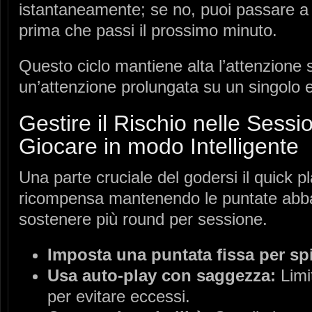
istantaneamente; se no, puoi passare 
prima che passi il prossimo minuto.
Questo ciclo mantiene alta l’attenzione 
un’attenzione prolungata su un singolo 
Gestire il Rischio nelle Sess
Giocare in modo Intelligente
Una parte cruciale del godersi il quick pl
ricompensa mantenendo le puntate abb
sostenere più round per sessione.
Imposta una puntata fissa per s
Usa auto‑play con saggezza:
Limi
per evitare eccessi.