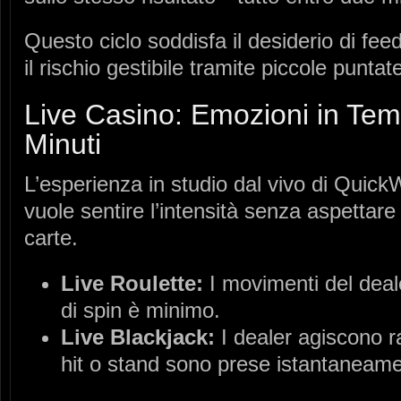
Questo ciclo soddisfa il desiderio di f
il rischio gestibile tramite piccole puntat
Live Casino: Emozioni in Tem
Minuti
L’esperienza in studio dal vivo di Quick
vuole sentire l’intensità senza aspettar
carte.
Live Roulette:
I movimenti del deale
di spin è minimo.
Live Blackjack:
I dealer agiscono 
hit o stand sono prese istantaneame