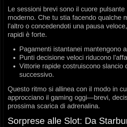
Le sessioni brevi sono il cuore pulsante 
moderno. Che tu stia facendo qualche m
l’altro o concedendoti una pausa veloce, i
rapidi è forte.
Pagamenti istantanei mantengono al
Punti decisione veloci riducono l’aff
Vittorie rapide costruiscono slancio 
successivo.
Questo ritmo si allinea con il modo in cui
approcciano il gaming oggi—brevi, decisi
prossima scarica di adrenalina.
Sorprese alle Slot: Da Starbu