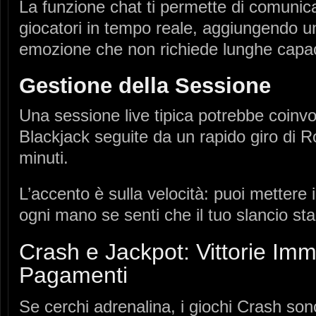
La funzione chat ti permette di comunicar
giocatori in tempo reale, aggiungendo un u
emozione che non richiede lunghe capaci
Gestione della Sessione
Una sessione live tipica potrebbe coinv
Blackjack seguite da un rapido giro di Ro
minuti.
L’accento è sulla velocità: puoi mettere
ogni mano se senti che il tuo slancio s
Crash e Jackpot: Vittorie Im
Pagamenti
Se cerchi adrenalina, i giochi Crash sono 