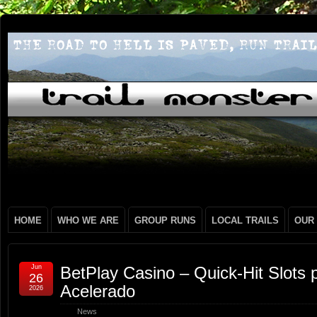
HOME
WHO WE ARE
GROUP RUNS
LOCAL TRAILS
OUR
Jun
BetPlay Casino – Quick‑Hit Slots 
26
Acelerado
2026
News