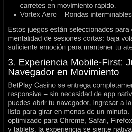
carretes en movimiento rápido.
Vortex Aero – Rondas interminables
Estos juegos están seleccionados para c
mentalidad de sesiones cortas: baja vola
suficiente emoción para mantener tu aten
3. Experiencia Mobile-First: 
Navegador en Movimiento
BetPlay Casino se entrega completame
responsive – sin necesidad de app nativ
puedes abrir tu navegador, ingresar a la
listo para girar en menos de un minuto.
optimizado para Chrome, Safari, Firef
y tablets, la experiencia se siente nativa 