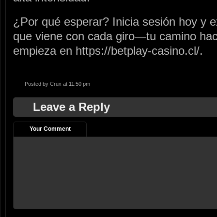
¿Por qué esperar? Inicia sesión hoy y e
que viene con cada giro—tu camino hacia
empieza en https://betplay-casino.cl/.
Posted by
Crux
at 11:50 pm
Leave a Reply
Your Comment