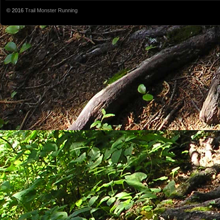
© 2016
Trail Monster Running