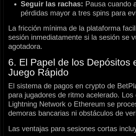
Seguir las rachas:
Pausa cuando a
pérdidas mayor a tres spins para evi
La fricción mínima de la plataforma facili
sesión inmediatamente si la sesión se 
agotadora.
6. El Papel de los Depósitos 
Juego Rápido
El sistema de pagos en crypto de BetPla
para jugadores de ritmo acelerado. Los 
Lightning Network o Ethereum se proce
demoras bancarias ni obstáculos de veri
Las ventajas para sesiones cortas inclu