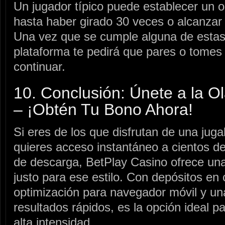
Un jugador típico puede establecer un o
hasta haber girado 30 veces o alcanzar
Una vez que se cumple alguna de estas 
plataforma te pedirá que pares o tome
continuar.
10. Conclusión: Únete a la O
– ¡Obtén Tu Bono Ahora!
Si eres de los que disfrutan de una jugab
quieres acceso instantáneo a cientos de
de descarga, BetPlay Casino ofrece un
justo para ese estilo. Con depósitos en 
optimización para navegador móvil y una
resultados rápidos, es la opción ideal p
alta intensidad.