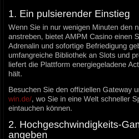
1. Ein pulsierender Einstieg
Wenn Sie in nur wenigen Minuten den 
anstreben, bietet AMPM Casino einen Spi
Adrenalin und sofortige Befriedigung geb
umfangreiche Bibliothek an Slots und p
liefert die Plattform energiegeladene Act
hält.
Besuchen Sie den offiziellen Gateway 
win.de/
, wo Sie in eine Welt schneller 
eintauchen können.
2. Hochgeschwindigkeits‑Gam
angeben