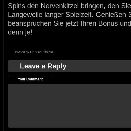
Spins den Nervenkitzel bringen, den S
Langeweile langer Spielzeit. Genießen 
beanspruchen Sie jetzt Ihren Bonus und
denn je!
Posted by
Crux
at 8:38 pm
Leave a Reply
Your Comment