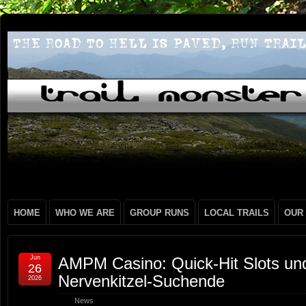
HOME
WHO WE ARE
GROUP RUNS
LOCAL TRAILS
OUR
Jun
AMPM Casino: Quick‑Hit Slots un
26
Nervenkitzel‑Suchende
2026
News