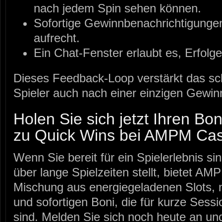
nach jedem Spin sehen können.
Sofortige Gewinnbenachrichtigunge
aufrecht.
Ein Chat‑Fenster erlaubt es, Erfolge
Dieses Feedback‑Loop verstärkt das schn
Spieler auch nach einer einzigen Gewinn
Holen Sie sich jetzt Ihren Bo
zu Quick Wins bei AMPM Cas
Wenn Sie bereit für ein Spielerlebnis s
über lange Spielzeiten stellt, bietet AM
Mischung aus energiegeladenen Slots, 
und sofortigen Boni, die für kurze Ses
sind. Melden Sie sich noch heute an und