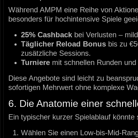
Während AMPM eine Reihe von Aktionen 
besonders für hochintensive Spiele geei
25% Cashback
bei Verlusten – mild
Täglicher Reload Bonus
bis zu €5
zusätzliche Sessions.
Turniere
mit schnellen Runden und 
Diese Angebote sind leicht zu beanspru
sofortigen Mehrwert ohne komplexe Wa
6. Die Anatomie einer schnel
Ein typischer kurzer Spielablauf könnte
Wählen Sie einen Low‑bis‑Mid‑Rang