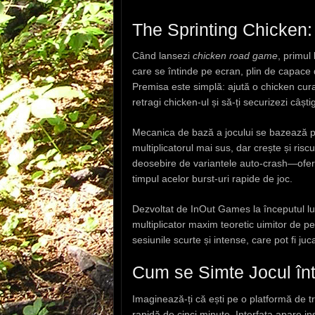
The Sprinting Chicken:
Când lansezi
chicken road game
, primul
care se întinde pe ecran, plin de capace 
Premisa este simplă: ajută o chicken cur
retragi chicken-ul și să-ți securizezi câștig
Mecanica de bază a jocului se bazează p
multiplicatorul mai sus, dar crește și ris
deosebire de variantele auto‑crash—ofer
timpul acelor burst-uri rapide de joc.
Dezvoltat de InOut Games la începutul luni
multiplicator maxim teoretic uimitor de pe
sesiunile scurte și intense, care pot fi ju
Cum se Simte Jocul în
Imaginează-ți că ești pe o platformă de t
rapidă de cinci minute. Interfața apare i