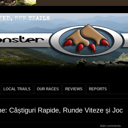
LOCAL TRAILS
OUR RACES
REVIEWS
REPORTS
: Câștiguri Rapide, Runde Viteze și Joc
Add comments