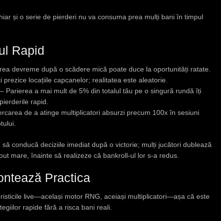
iar și o serie de pierderi nu va consuma prea mulți bani în timpul
ul Rapid
ea devreme după o scădere mică poate duce la oportunități ratate.
 prezice locațiile capcanelor; realitatea este aleatorie.
– Parierea a mai mult de 5% din totalul tău pe o singură rundă îți
ierderile rapid.
rcarea de a atinge multiplicatori absurzi precum 100x în sesiuni
tului.
 să conducă deciziile imediat după o victorie; mulți jucători dublează
ut mare, înainte să realizeze că bankroll-ul lor s-a redus.
ontează Practica
risticile live—același motor RNG, aceiași multiplicatori—așa că este
giilor rapide fără a risca bani reali.