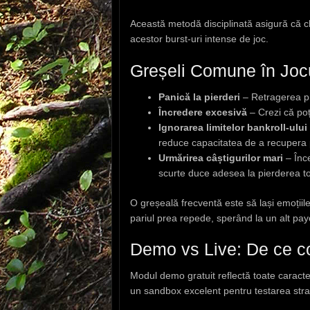
Această metodă disciplinată asigură că ch
acestor burst-uri intense de joc.
Greșeli Comune în Joc
Panică la pierderi
– Retragerea pr
Încredere excesivă
– Crezi că poți
Ignorarea limitelor bankroll-ului
reduce capacitatea de a recupera p
Urmărirea câștigurilor mari
– Înce
scurte duce adesea la pierderea to
O greșeală frecventă este să lași emoțiile
pariul prea repede, sperând la un alt payo
Demo vs Live: De ce c
Modul demo gratuit reflectă toate caracte
un sandbox excelent pentru testarea strate