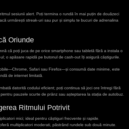
itmul sesiunii alert. Poți termina o rundă în mai puțin de douăzeci
acă urmărești streak-uri sau pur și simplu te bucuri de adrenalina
că Oriunde
mnă că poți juca de pe orice smartphone sau tabletă fără a instala o
ul; o apăsare rapidă pe butonul de cash‑out îți asigură câștigurile.
mobile—Chrome, Safari sau Firefox—și consumă date minime, este
ndă de internet limitată.
ată datorită codului eficient; poți continua să joci ore întregi fără
t pentru pauzele scurte de prânz sau așteptarea la stația de autobuz.
erea Ritmului Potrivit
plicatori mici; ideal pentru câștiguri frecvente și rapide.
 oferă multiplicatori moderati, păstrând rundele sub două minute.