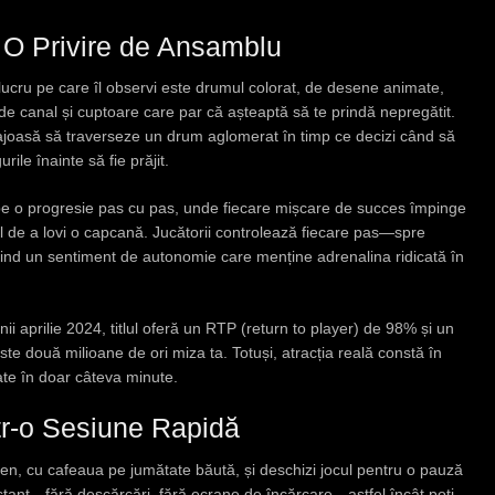
 O Privire de Ansamblu
 lucru pe care îl observi este drumul colorat, de desene animate,
de canal și cuptoare care par că așteaptă să te prindă nepregătit.
ajoasă să traverseze un drum aglomerat în timp ce decizi când să
urile înainte să fie prăjit.
e o progresie pas cu pas, unde fiecare mișcare de succes împinge
cul de a lovi o capcană. Jucătorii controlează fiecare pas—spre
ind un sentiment de autonomie care menține adrenalina ridicată în
i aprilie 2024, titlul oferă un RTP (return to player) de 98% și un
ste două milioane de ori miza ta. Totuși, atracția reală constă în
cate în doar câteva minute.
tr-o Sesiune Rapidă
ren, cu cafeaua pe jumătate băută, și deschizi jocul pentru o pauză
nstant—fără descărcări, fără ecrane de încărcare—astfel încât poți