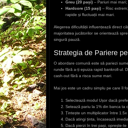
Greu (20 pași)
– Pariuri mai mari; 
Hardcore (15 pași)
– Risc extrem; 
rapide și fluctuații mai mari.
Alegerea dificultății influențează direct câ
majoritatea jucătorilor se orientează spr
singură pauză.
Strategia de Pariere p
O abordare comună este să pariezi sume
runde fără a-ți epuiza rapid bankroll-ul. 
cash‑out fără a risca sume mari.
Mai jos este un cadru simplu pe care îl fo
Selectează modul Ușor dacă preferi
Setează pariu la 1% din banca ta 
Țintește un multiplicator între 1.5x 
Dacă atingi ținta, încasează imedia
Dacă pierzi în trei pași, oprește-te