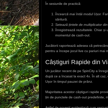
În sesiunile de practică:
Încearcă mai întâi modul Ușor.
Fami
săritură.
Setează țintele de multiplicator din
Înregistrează rezultatele.
Chiar și u
momentul de cash‑out.
Jucătorii raportează adesea că petrecân
pentru a începe jocul live cu pariuri mai m
Câștiguri Rapide din V
Un jucător recent de pe SpinCity a înregi
după ce a încasat la exact 4x. În alt ca
Ușor în timpul pauzei de prânz.
Majoritatea acestor câștiguri rapide provi
țin de punctele de cash‑out predefinite, 
Astfel de povești evidențiază cum sesiunil