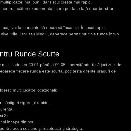
multiplicatori mai buni, dar riscul crește mai rapid.
pentru jucători experimentați care pot face față unor burst-uri
ți pași vei face înainte să decizi să încasezi. În jocul rapid,
e nivelurile Ușor sau Mediu, deoarece permit multiple runde într-o
entru Runde Scurte
 mici—adesea €0.01 până la €0.05—permițându-ți să joci zeci de
Deoarece fiecare rundă este scurtă, poți testa diferite praguri de
losesc mulți jucători ocazionali:
 câștiguri sigure și rapide.
curentă.
și 2x.
t și începe din nou.
 pentru acea sesiune și resetează-ți strategia.