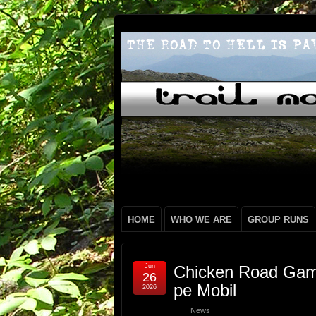
HOME
WHO WE ARE
GROUP RUNS
Jun
Chicken Road Game
26
pe Mobil
2026
News