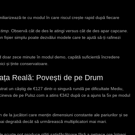
liarizează-te cu modul în care riscul crește rapid după fiecare
 timp.
Observă cât de des le atingi versus cât de des apar capcane.
n fișier simplu poate dezvălui modele care te ajută să-ți rafinezi
d doar zece minute în modul demo, capătă suficientă încredere
ici și ținte conservatoare.
iața Reală: Povești de pe Drum
strat un câștig de €127 dintr-o singură rundă pe dificultate Mediu,
z, cineva de pe Pulsz.com a atins €342 după ce a ajuns la 5x pe modul
n de la jucători care mențin dimensiuni constante ale pariurilor și se
mai degrabă decât să urmărească multiplicatori mai mari.
e scurte pot produce plăți satisfăcătoare fără a petrece ore întregi