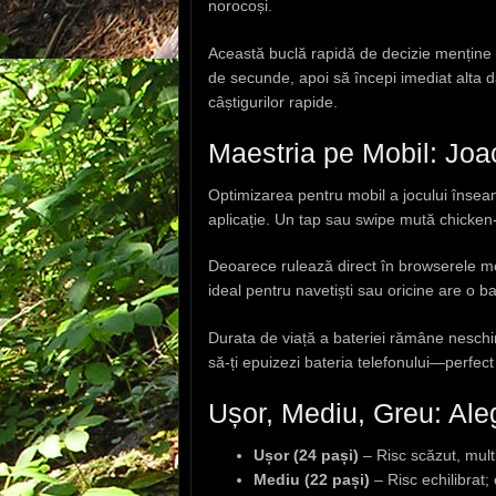
norocoși.
Această buclă rapidă de decizie menține r
de secunde, apoi să începi imediat alta d
câștigurilor rapide.
Maestria pe Mobil: Joa
Optimizarea pentru mobil a jocului însea
aplicație. Un tap sau swipe mută chicken-
Deoarece rulează direct în browserele 
ideal pentru navetiști sau oricine are o ba
Durata de viață a bateriei rămâne neschimb
să-ți epuizezi bateria telefonului—perfec
Ușor, Mediu, Greu: Aleg
Ușor (24 pași)
– Risc scăzut, multi
Mediu (22 pași)
– Risc echilibrat;