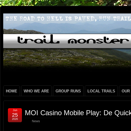
HOME
WHO WE ARE
GROUP RUNS
LOCAL TRAILS
OUR
Jun
MOI Casino Mobile Play: De Quick
25
2026
News