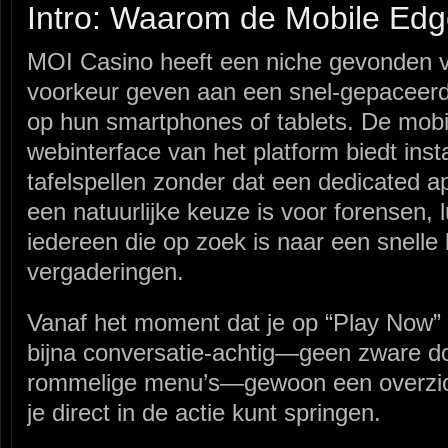
Intro: Waarom de Mobile Edge
MOI Casino heeft een niche gevonden v
voorkeur geven aan een snel‑gepaceerde
op hun smartphones of tablets. De mobi
webinterface van het platform biedt inst
tafelspellen zonder dat een dedicated a
een natuurlijke keuze is voor forensen,
iedereen die op zoek is naar een snelle 
vergaderingen.
Vanaf het moment dat je op “Play Now” ti
bijna conversatie‑achtig—geen zware d
rommelige menu’s—gewoon een overzich
je direct in de actie kunt springen.