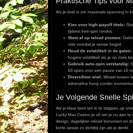
Praktische Tips voor M
Als je doel is om maximale spanning in k
Kies voor high‑payoff titels:
Slot
tijdens free‑spin rondes.
Stem af op reload promos:
Gebru
vlak voordat je sessie begint.
Houd de volatiliteit in de gaten:
hogere volatiliteit als je op zoek b
Gebruik auto‑spin verstandig:
St
50 spins voor een pauze van 10 m
Diversifieer snel:
Wissel tussen t
adrenaline hoog zonder momentum 
Je Volgende Snelle Spi
Als je klaar bent om in te stappen op sne
Lucky Max Casino je uit om je nu aan te 
design, dagelijkse reload bonussen en du
korte sessie zo dichtbij zijn als je denkt.