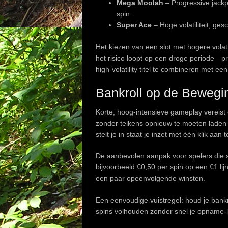
Mega Moolah
– Progressive jackp
spin.
Super Ace
– Hoge volatiliteit, ges
Het kiezen van een slot met hogere volati
het risico loopt op een droge periode—pr
high‑volatility titel te combineren met e
Bankroll op de Bewegi
Korte, hoog‑intensieve gameplay vereist 
zonder telkens opnieuw te moeten laden 
stelt je in staat je inzet met één klik 
De aanbevolen aanpak voor spelers die s
bijvoorbeeld €0,50 per spin op een €1 li
een paar opeenvolgende winsten.
Een eenvoudige vuistregel: houd je bankro
spins volhouden zonder snel je opname‑l