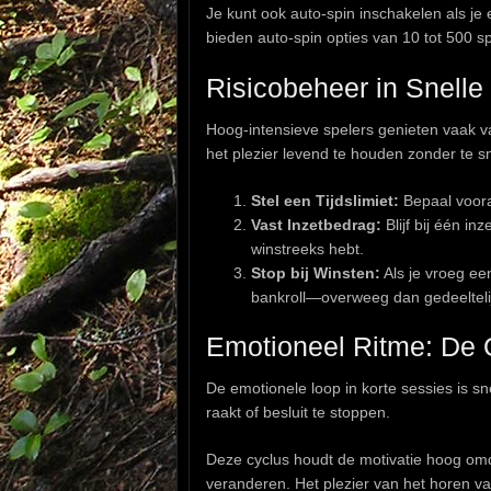
Je kunt ook auto‑spin inschakelen als je 
bieden auto‑spin opties van 10 tot 500 sp
Risicobeheer in Snell
Hoog‑intensieve spelers genieten vaak 
het plezier levend te houden zonder te sn
Stel een Tijdslimiet:
Bepaal vooraf
Vast Inzetbedrag:
Blijf bij één in
winstreeks hebt.
Stop bij Winsten:
Als je vroeg een
bankroll—overweeg dan gedeelteli
Emotioneel Ritme: De 
De emotionele loop in korte sessies is s
raakt of besluit te stoppen.
Deze cyclus houdt de motivatie hoog omda
veranderen. Het plezier van het horen va