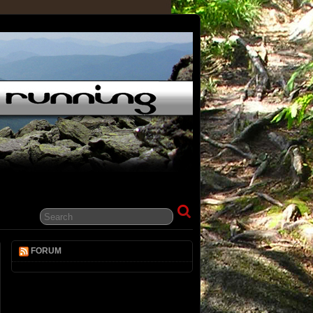
FORUM