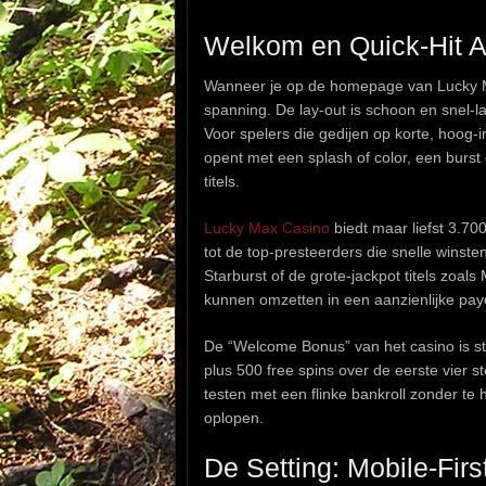
Welkom en Quick‑Hit A
Wanneer je op de homepage van Lucky Max 
spanning. De lay-out is schoon en snel‑la
Voor spelers die gedijen op korte, hoog‑in
opent met een splash of color, een burst
titels.
Lucky Max Casino
biedt maar liefst 3.70
tot de top‑presteerders die snelle winste
Starburst of de grote‑jackpot titels zo
kunnen omzetten in een aanzienlijke pay
De “Welcome Bonus” van het casino is ste
plus 500 free spins over de eerste vier st
testen met een flinke bankroll zonder te
oplopen.
De Setting: Mobile‑Fir