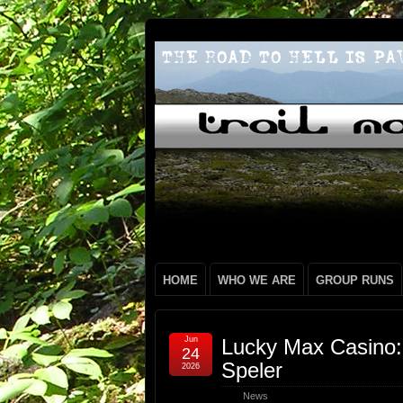
HOME
WHO WE ARE
GROUP RUNS
Jun
Lucky Max Casino: 
24
Speler
2026
News