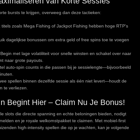
aximaliseren van Korte Sessies
orte bursts te krijgen, overweeg dan deze tactieken:
 titels zoals Mega Fishing of Jackpot Fishing hebben hoge RTP’s
ik dagelijkse bonussen om extra geld of free spins toe te voegen
Begin met lage volatiliteit voor snelle winsten en schakel over naar
ent naar grote payouts.
el auto‑spin counts in die passen bij je sessielengte—bijvoorbeeld
inuten.
wee spellen binnen dezelfde sessie als één niet levert—houdt de
te verliezen.
n Begint Hier – Claim Nu Je Bonus!
lle slots die directe spanning en echte beloningen bieden, nodigt
melden en je royale welkomstpakket te claimen. Met mobiel‑first
izenden high‑intensity spellen die op je wachten, kan je volgende