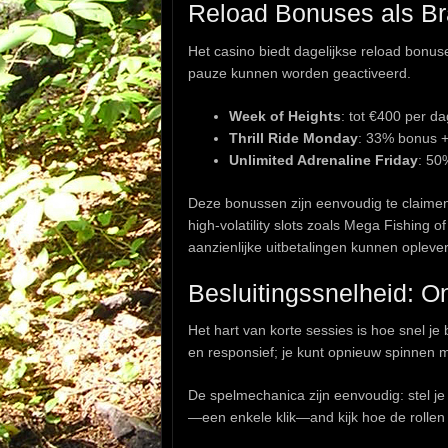
Reload Bonuses als Br
Het casino biedt dagelijkse reload bonuse
pauze kunnen worden geactiveerd.
Week of Heights
: tot €400 per d
Thrill Ride Monday
: 33% bonus +
Unlimited Adrenaline Friday
: 50
Deze bonussen zijn eenvoudig te claime
high‑volatility slots zoals Mega Fishing 
aanzienlijke uitbetalingen kunnen opleve
Besluitingssnelheid: O
Het hart van korte sessies is hoe snel j
en responsief; je kunt opnieuw spinnen m
De spelmechanica zijn eenvoudig: stel je 
—een enkele klik—and kijk hoe de rollen