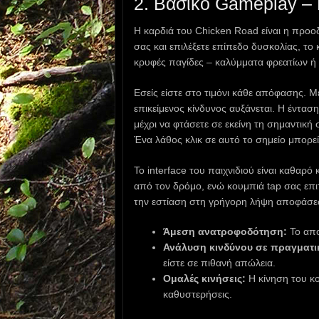
2. Βασικό Gameplay –
Η καρδιά του Chicken Road είναι η προο
σας και επιλέξετε επίπεδο δυσκολίας, το 
κρυφές παγίδες – καλύμματα φρεατίων ή 
Εσείς είστε στο τιμόνι κάθε απόφασης. Μ
επικείμενος κίνδυνος αυξάνεται. Η έντασ
μέχρι να φτάσετε σε εκείνη τη σημαντική
Ένα λάθος κλικ σε αυτό το σημείο μπορεί
Το interface του παιχνιδιού είναι καθαρ
από τον δρόμο, ενώ κουμπιά tap σας επιτ
την εστίαση στη γρήγορη λήψη αποφάσεων
Άμεση ανατροφοδότηση:
Το απο
Ανάλυση κινδύνου σε πραγματι
είστε σε πιθανή απώλεια.
Ομαλές κινήσεις:
Η κίνηση του κο
καθυστερήσεις.