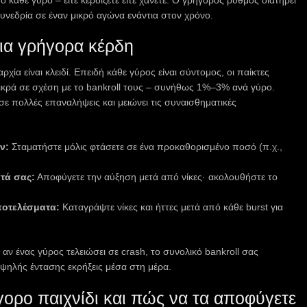
υνεδρία σε έναν μικρό αγώνα ενάντια στον χρόνο.
 για γρήγορα κέρδη
χία είναι κλειδί. Επειδή κάθε γύρος είναι σύντομος, οι παίκτες
μικρά σε σχέση με το bankroll τους – συνήθως 1%–3% ανά γύρο.
σε πολλές επαναλήψεις και μειώνει τις συναισθηματικές
ν:
Σταματήστε μόλις φτάσετε σε ένα προκαθορισμένο ποσό (π.χ.,
τά σας:
Αποφύγετε την αύξηση μετά από νίκες· ακολουθήστε το
ποτελέσματα:
Καταγράψτε νίκες και ήττες μετά από κάθε burst για
 αν ένας γύρος τελειώσει σε crash, το συνολικό bankroll σας
 υψηλής έντασης εκρήξεις μέσα στη μέρα.
γορο παιχνίδι και πώς να τα αποφύγετε