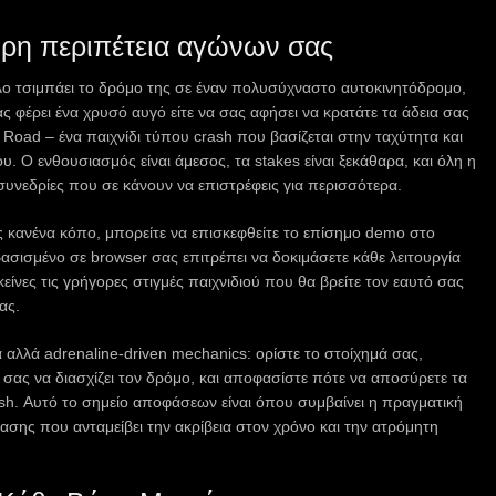
ορη περιπέτεια αγώνων σας
λο τσιμπάει το δρόμο της σε έναν πολυσύχναστο αυτοκινητόδρομο,
ας φέρει ένα χρυσό αυγό είτε να σας αφήσει να κρατάτε τα άδεια σας
n Road – ένα παιχνίδι τύπου crash που βασίζεται στην ταχύτητα και
. Ο ενθουσιασμός είναι άμεσος, τα stakes είναι ξεκάθαρα, και όλη η
ς συνεδρίες που σε κάνουν να επιστρέφεις για περισσότερα.
ς κανένα κόπο, μπορείτε να επισκεφθείτε το επίσημο demo στο
ασισμένο σε browser σας επιτρέπει να δοκιμάσετε κάθε λειτουργία
εκείνες τις γρήγορες στιγμές παιχνιδιού που θα βρείτε τον εαυτό σας
ας.
ά αλλά adrenaline‑driven mechanics: ορίστε το στοίχημά σας,
ό σας να διασχίζει τον δρόμο, και αποφασίστε πότε να αποσύρετε τα
sh. Αυτό το σημείο αποφάσεων είναι όπου συμβαίνει η πραγματική
τασης που ανταμείβει την ακρίβεια στον χρόνο και την ατρόμητη