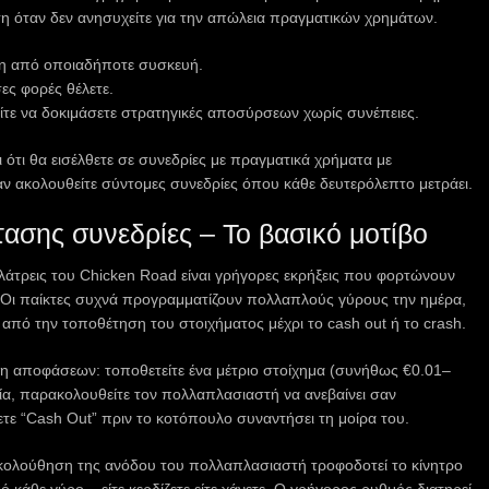
ση όταν δεν ανησυχείτε για την απώλεια πραγματικών χρημάτων.
 από οποιαδήποτε συσκευή.
ες φορές θέλετε.
τε να δοκιμάσετε στρατηγικές αποσύρσεων χωρίς συνέπειες.
ι ότι θα εισέλθετε σε συνεδρίες με πραγματικά χρήματα με
αν ακολουθείτε σύντομες συνεδρίες όπου κάθε δευτερόλεπτο μετράει.
τασης συνεδρίες – Το βασικό μοτίβο
 λάτρεις του Chicken Road είναι γρήγορες εκρήξεις που φορτώνουν
. Οι παίκτες συχνά προγραμματίζουν πολλαπλούς γύρους την ημέρα,
 από την τοποθέτηση του στοιχήματος μέχρι το cash out ή το crash.
ήψη αποφάσεων: τοποθετείτε ένα μέτριο στοίχημα (συνήθως €0.01–
ία, παρακολουθείτε τον πολλαπλασιαστή να ανεβαίνει σαν
τε “Cash Out” πριν το κοτόπουλο συναντήσει τη μοίρα του.
ολούθηση της ανόδου του πολλαπλασιαστή τροφοδοτεί το κίνητρο
 κάθε γύρο – είτε κερδίζετε είτε χάνετε. Ο γρήγορος ρυθμός διατηρεί