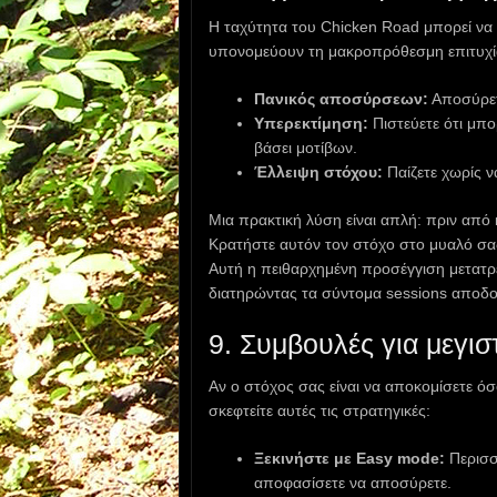
Η ταχύτητα του Chicken Road μπορεί να 
υπονομεύουν τη μακροπρόθεσμη επιτυχί
Πανικός αποσύρσεων:
Αποσύρετε
Υπερεκτίμηση:
Πιστεύετε ότι μπο
βάσει μοτίβων.
Έλλειψη στόχου:
Παίζετε χωρίς ν
Μια πρακτική λύση είναι απλή: πριν από
Κρατήστε αυτόν τον στόχο στο μυαλό σας
Αυτή η πειθαρχημένη προσέγγιση μετατρέ
διατηρώντας τα σύντομα sessions αποδο
9. Συμβουλές για μεγ
Αν ο στόχος σας είναι να αποκομίσετε ό
σκεφτείτε αυτές τις στρατηγικές:
Ξεκινήστε με Easy mode:
Περισσ
αποφασίσετε να αποσύρετε.