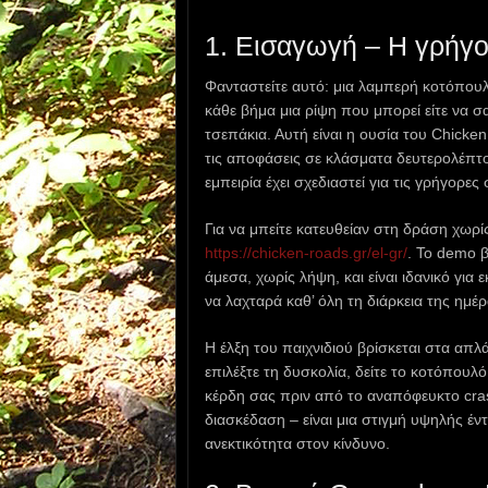
1. Εισαγωγή – Η γρήγ
Φανταστείτε αυτό: μια λαμπερή κοτόπου
κάθε βήμα μια ρίψη που μπορεί είτε να σ
τσεπάκια. Αυτή είναι η ουσία του Chicke
τις αποφάσεις σε κλάσματα δευτερολέπτου
εμπειρία έχει σχεδιαστεί για τις γρήγορε
Για να μπείτε κατευθείαν στη δράση χωρί
https://chicken-roads.gr/el-gr/
. Το demo β
άμεσα, χωρίς λήψη, και είναι ιδανικό για 
να λαχταρά καθ’ όλη τη διάρκεια της ημέρ
Η έλξη του παιχνιδιού βρίσκεται στα απλ
επιλέξτε τη δυσκολία, δείτε το κοτόπουλ
κέρδη σας πριν από το αναπόφευκτο cra
διασκέδαση – είναι μια στιγμή υψηλής έν
ανεκτικότητα στον κίνδυνο.