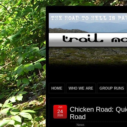
HOME
WHO WE ARE
GROUP RUNS
Jun
Chicken Road: Quic
24
Road
2026
News