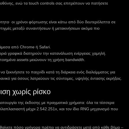
θόνης, ενώ τα touch controls σας επιτρέπουν να πατήσετε
χύτητα· οι χρόνοι φόρτωσης είναι κάτω από δύο δευτερόλεπτα σε
 στιγμές μεταξύ συναντήσεων ή μετακινήσεων ακόμα πιο
άμεσα από Chrome ή Safari.
ριά γραφικά διατηρούν την κατανάλωση ενέργειας χαμηλή.
οιημένα assets μειώνουν τη χρήση bandwidth.
να ξεκινήσετε το παιχνίδι κατά τη διάρκεια ενός διαλείμματος για
δανικό για όσους λατρεύουν τις σύντομες, υψηλής έντασης εκρήξεις.
ιση χωρίς ρίσκο
λειτουργία της έκδοσης με πραγματικά χρήματα: όλα τα τέσσερα
λαπλασιαστή μέχρι 2.542.251x, και τον ίδιο RNG μηχανισμό που
θαίνετε πόσο γρήγορα πρέπει να αντιδράσετε μετά από κάθε βήμα –