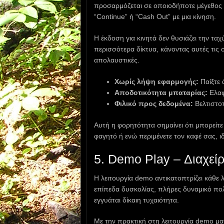
προσαρμόζεται σε οποιοδήποτε μέγεθος ο
“Continue” ή “Cash Out” με μια κίνηση.
Η έκδοση για κινητά δεν θυσιάζει την τα
περισσότερα δίκτυα, κάνοντας αυτές τις
απολαυστικές.
Χωρίς λήψη εφαρμογής:
Παίξτε 
Αποδοτικότητα μπαταρίας:
Ελαφ
Φιλικό προς δεδομένα:
Βελτιστοπ
Αυτή η φορητότητα σημαίνει ότι μπορείτε 
φαγητό ή ενώ περιμένετε τον καφέ σας, ι
5. Demo Play – Διαχείρ
Η λειτουργία demo αντικατοπτρίζει κάθε 
επίπεδα δυσκολίας, πλήρες δυναμικό πολ
εγγυάται δίκαιη τυχαιότητα.
Με την πρακτική στη λειτουργία demo μα