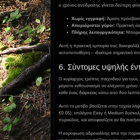
ο χρόνος αντίδρασης γίνεται δεύτερη φύ
Χωρίς εγγραφή:
Άμεση πρόσβαση
Απεριόριστοι γύροι:
Πρακτική όσ
Πλήρης λειτουργικότητα:
Μπορεί
Αυτή η πρακτική εμπειρία σας διασφαλίζε
αυτοπεποίθηση – ιδιαίτερα σημαντικό ότ
6. Σύντομες υψηλής έν
Ο κυρίαρχος τρόπος παιχνιδιού για τους
μέγιστο ενθουσιασμό σε ελάχιστο χρόνο
κάθε ένας διάρκειας κάτω από δύο λεπτά
Αυτό το μοτίβο βασίζεται στην ταχεία λ
€0.05), επιλέγετε Easy ή Medium δυσκολ
πυραύλος, και αποφασίζετε αν θα πατήσε
Η κορύφωση αδρεναλίνης από την παρακ
να συνεχίσετε να παίζετε αμέσως μετά από