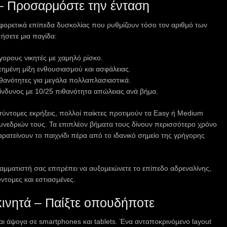
– Προσαρμόστε την ένταση
φορετικά επίπεδα δυσκολίας που ρυθμίζουν τόσο τον αριθμό των
ήσετε μια παγίδα:
γορους νικητές με χαμηλό ρίσκο.
ημένη μίξη ενθουσιασμού και ασφάλειας.
θανότητες για μεγάλα πολλαπλασιαστικά.
ίνδυνος με 10/25 πιθανότητα απώλειας ανά βήμα.
α σύντομες εκρήξεις, πολλοί παίκτες προτιμούν τα Easy ή Medium
υνεδριών τους. Τα επιπλέον βήματα τους δίνουν περισσότερο χρόνο
ρατείνουν το παιχνίδι πέρα από το ιδανικό σημείο της γρήγορης
μματιστή σας επιτρέπει να αυξομειώνετε το επίπεδο αδρεναλίνης,
ντομες και εστιασμένες.
κινητά – Παίξτε οπουδήποτε
αι άψογα σε smartphones και tablets. Ένα ανταποκρινόμενο layout