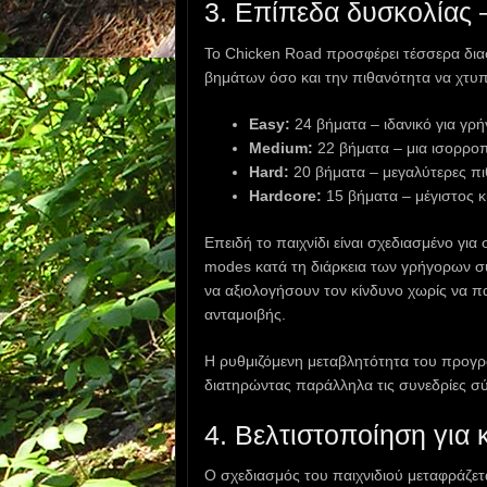
3. Επίπεδα δυσκολίας 
Το Chicken Road προσφέρει τέσσερα δια
βημάτων όσο και την πιθανότητα να χτυπ
Easy:
24 βήματα – ιδανικό για γρή
Medium:
22 βήματα – μια ισορροπ
Hard:
20 βήματα – μεγαλύτερες πι
Hardcore:
15 βήματα – μέγιστος κ
Επειδή το παιχνίδι είναι σχεδιασμένο γι
modes κατά τη διάρκεια των γρήγορων σ
να αξιολογήσουν τον κίνδυνο χωρίς να πα
ανταμοιβής.
Η ρυθμιζόμενη μεταβλητότητα του προγρα
διατηρώντας παράλληλα τις συνεδρίες σύ
4. Βελτιστοποίηση για 
Ο σχεδιασμός του παιχνιδιού μεταφράζετ