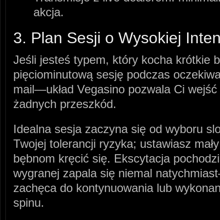
akcja.
3. Plan Sesji o Wysokiej Int
Jeśli jesteś typem, który kocha krótkie
pięciominutową sesję podczas oczekiwa
mail—układ Vegasino pozwala Ci wejść 
żadnych przeszkód.
Idealna sesja zaczyna się od wyboru sl
Twojej tolerancji ryzyka; ustawiasz mał
bębnom kręcić się. Ekscytacja pochodzi 
wygranej zapala się niemal natychmiast
zachęca do kontynuowania lub wykonan
spinu.