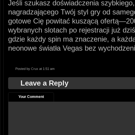
Jeśli szukasz doświadczenia szybkiego,
nagradzającego Twój styl gry od sameg
gotowe Cię powitać kuszącą ofertą—2
wybranych slotach po rejestracji już dziś
gdzie każdy spin ma znaczenie, a każda 
neonowe światła Vegas bez wychodzenia
Posted by
Crux
at 1:51 am
Leave a Reply
Your Comment