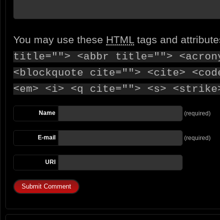
You may use these
HTML
tags and attribut
title=""> <abbr title=""> <acron
<blockquote cite=""> <cite> <cod
<em> <i> <q cite=""> <s> <strike
Name
(required)
E-mail
(required)
URI