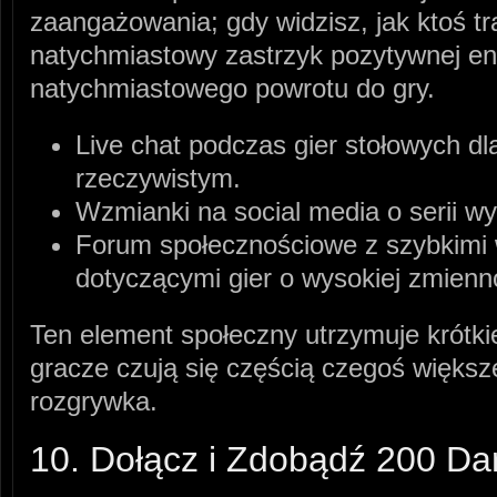
zaangażowania; gdy widzisz, jak ktoś tra
natychmiastowy zastrzyk pozytywnej ene
natychmiastowego powrotu do gry.
Live chat podczas gier stołowych dla
rzeczywistym.
Wzmianki na social media o serii w
Forum społecznościowe z szybkim
dotyczącymi gier o wysokiej zmienn
Ten element społeczny utrzymuje krótkie
gracze czują się częścią czegoś większ
rozgrywka.
10. Dołącz i Zdobądź 200 D