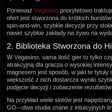
Ponieważ
Vegasino
priorytetowo traktu
ofert jest stworzona do krótkich burstów
spin-and-win, szybkie decyzje przy stołac
nawet szybkie zakłady na żywo na wyda
2. Biblioteka Stworzona do H
W Vegasino, sama ilość gier to tylko czę
atrakcyjną dla gracza o wysokiej inten
magnesem jest sposób, w jaki te tytuły
większość z nich dostarcza wyniki szyb
podjęcie decyzji i zobaczenie rezultató
Na przykład wiele slotów jest napędzany
GO—dwa studia znane z intuicyjnych lini