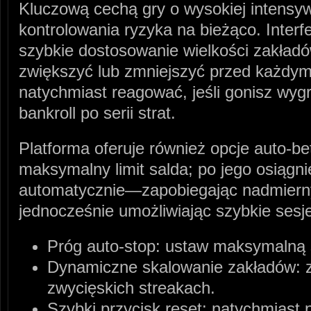
Kluczową cechą gry o wysokiej intensyw
kontrolowania ryzyka na bieżąco. Inter
szybkie dostosowanie wielkości zakładó
zwiększyć lub zmniejszyć przed każdy
natychmiast reagować, jeśli gonisz wyg
bankroll po serii strat.
Platforma oferuje również opcje auto‑b
maksymalny limit salda; po jego osiągni
automatycznie—zapobiegając nadmier
jednocześnie umożliwiając szybkie sesje
Próg auto‑stop: ustaw maksymalną s
Dynamiczne skalowanie zakładów: 
zwycięskich streakach.
Szybki przycisk reset: natychmiast 