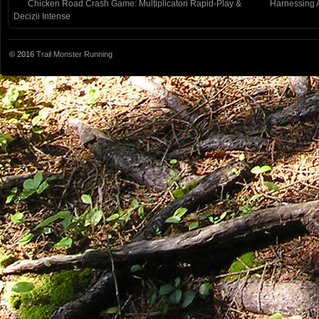
Chicken Road Crash Game: Multiplicatori Rapid‑Play &
Harnessing 
Decizii Intense
© 2016
Trail Monster Running