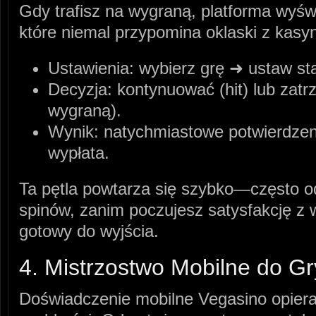
Gdy trafisz na wygraną, platforma wyśw
które niemal przypomina oklaski z kasy
Ustawienia: wybierz grę ➜ ustaw st
Decyzja: kontynuować (hit) lub zat
wygraną).
Wynik: natychmiastowe potwierdzeni
wypłata.
Ta pętla powtarza się szybko—często od
spinów, zanim poczujesz satysfakcję z 
gotowy do wyjścia.
4. Mistrzostwo Mobilne do G
Doświadczenie mobilne Vegasino opiera