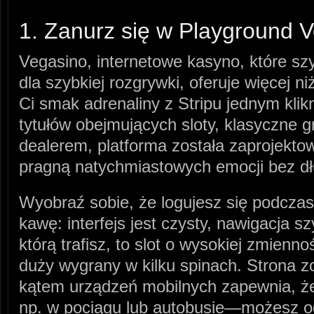
1. Zanurz się w Playground 
Vegasino, internetowe kasyno, które sz
dla szybkiej rozgrywki, oferuje więcej ni
Ci smak adrenaliny z Stripu jednym kli
tytułów obejmujących sloty, klasyczne gr
dealerem, platforma została zaprojektow
pragną natychmiastowych emocji bez dłu
Wyobraź sobie, że logujesz się podczas
kawę: interfejs jest czysty, nawigacja s
którą trafisz, to slot o wysokiej zmienn
duży wygrany w kilku spinach. Strona 
kątem urządzeń mobilnych zapewnia, 
np. w pociągu lub autobusie—możesz od